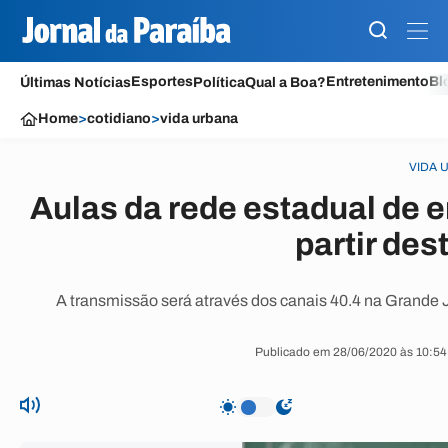
Esportes
Entretenimento
Bl
Últimas Notícias
Política
Qual a Boa?
Home
>
cotidiano
>
vida urbana
VIDA 
Aulas da rede estadual de e
partir de
A transmissão será através dos canais 40.4 na Grande
Publicado em 28/06/2020 às 10:54 