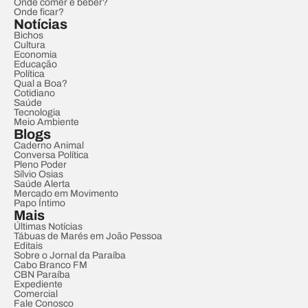
Onde comer e beber?
Onde ficar?
Notícias
Bichos
Cultura
Economia
Educação
Política
Qual a Boa?
Cotidiano
Saúde
Tecnologia
Meio Ambiente
Blogs
Caderno Animal
Conversa Política
Pleno Poder
Sílvio Osias
Saúde Alerta
Mercado em Movimento
Papo Íntimo
Mais
Últimas Notícias
Tábuas de Marés em João Pessoa
Editais
Sobre o Jornal da Paraíba
Cabo Branco FM
CBN Paraíba
Expediente
Comercial
Fale Conosco