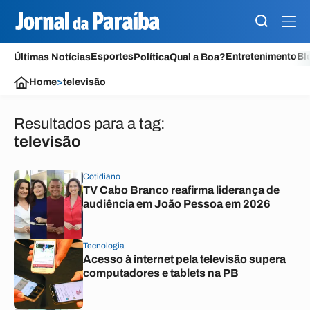
Esportes
Entretenimento
Bl
Últimas Notícias
Política
Qual a Boa?
Home
>
televisão
Resultados para a tag:
televisão
Cotidiano
TV Cabo Branco reafirma liderança de
audiência em João Pessoa em 2026
Tecnologia
Acesso à internet pela televisão supera
computadores e tablets na PB