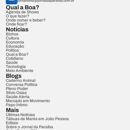
jornalismo@jornaldaparaiba.com.br
Qual a Boa?
Agenda de Shows
O que fazer?
Onde comer e beber?
Onde ficar?
Notícias
Bichos
Cultura
Economia
Educação
Política
Qual a Boa?
Cotidiano
Saúde
Tecnologia
Meio Ambiente
Blogs
Caderno Animal
Conversa Política
Pleno Poder
Sílvio Osias
Saúde Alerta
Mercado em Movimento
Papo Íntimo
Mais
Últimas Notícias
Tábuas de Marés em João Pessoa
Editais
Sobre o Jornal da Paraíba