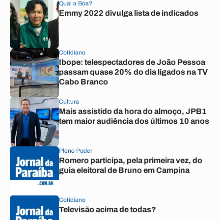
Qual a Boa?
Emmy 2022 divulga lista de indicados
Cotidiano
Ibope: telespectadores de João Pessoa
passam quase 20% do dia ligados na TV
Cabo Branco
Cultura
Mais assistido da hora do almoço, JPB1
tem maior audiência dos últimos 10 anos
Pleno Poder
Romero participa, pela primeira vez, do
guia eleitoral de Bruno em Campina
Cotidiano
Televisão acima de todas?