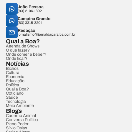
João Pessoa
(83) 2106.1892
Campina Grande
(83) 3315-3204
Redação
jornalismo@jornaldaparaiba.com.br
Qual a Boa?
Agenda de Shows
O que fazer?
Onde comer e beber?
Onde ficar?
Notícias
Bichos
Cultura
Economia
Educação
Política
Qual a Boa?
Cotidiano
Saúde
Tecnologia
Meio Ambiente
Blogs
Caderno Animal
Conversa Política
Pleno Poder
Sílvio Osias