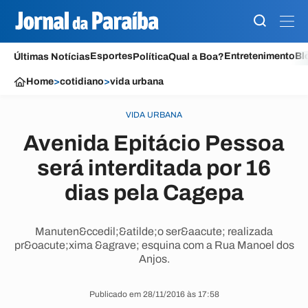
Esportes
Entretenimento
Bl
Últimas Notícias
Política
Qual a Boa?
Home
>
cotidiano
>
vida urbana
VIDA URBANA
Avenida Epitácio Pessoa
será interditada por 16
dias pela Cagepa
Manuten&ccedil;&atilde;o ser&aacute; realizada
pr&oacute;xima &agrave; esquina com a Rua Manoel dos
Anjos.
Publicado em 28/11/2016 às 17:58