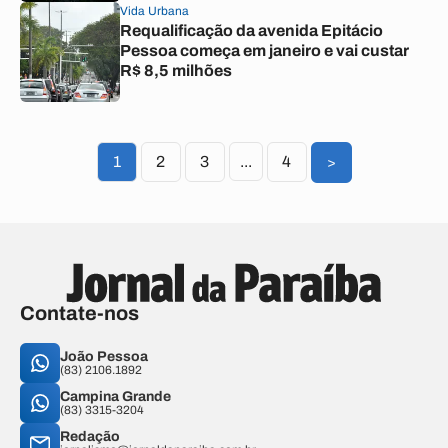
Vida Urbana
Requalificação da avenida Epitácio
Pessoa começa em janeiro e vai custar
R$ 8,5 milhões
1
2
3
...
4
>
Contate-nos
João Pessoa
(83) 2106.1892
Campina Grande
(83) 3315-3204
Redação