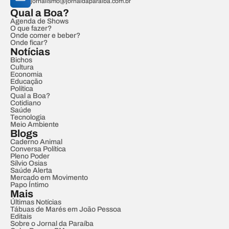
jornalismo@jornaldaparaiba.com.br
Qual a Boa?
Agenda de Shows
O que fazer?
Onde comer e beber?
Onde ficar?
Notícias
Bichos
Cultura
Economia
Educação
Política
Qual a Boa?
Cotidiano
Saúde
Tecnologia
Meio Ambiente
Blogs
Caderno Animal
Conversa Política
Pleno Poder
Sílvio Osias
Saúde Alerta
Mercado em Movimento
Papo Íntimo
Mais
Últimas Notícias
Tábuas de Marés em João Pessoa
Editais
Sobre o Jornal da Paraíba