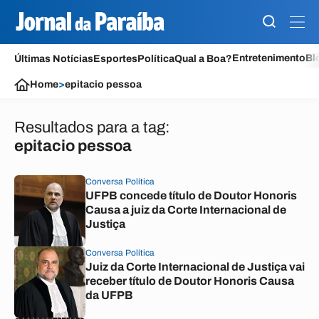
Entretenimento
Bl
Últimas Notícias
Esportes
Política
Qual a Boa?
Home
>
epitacio pessoa
Resultados para a tag:
epitacio pessoa
Conversa Política
UFPB concede título de Doutor Honoris
Causa a juiz da Corte Internacional de
Justiça
Conversa Política
Juiz da Corte Internacional de Justiça vai
receber título de Doutor Honoris Causa
da UFPB