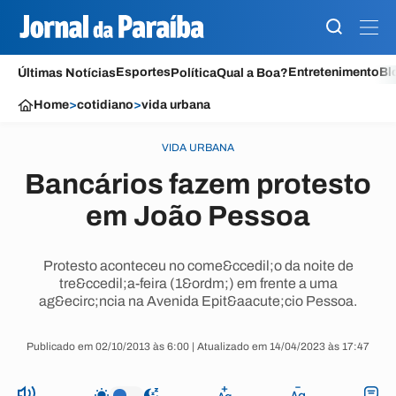
Esportes
Entretenimento
Bl
Últimas Notícias
Política
Qual a Boa?
Home
>
cotidiano
>
vida urbana
VIDA URBANA
Bancários fazem protesto
em João Pessoa
Protesto aconteceu no come&ccedil;o da noite de
tre&ccedil;a-feira (1&ordm;) em frente a uma
ag&ecirc;ncia na Avenida Epit&aacute;cio Pessoa.
Publicado em 02/10/2013 às 6:00 | Atualizado em 14/04/2023 às 17:47