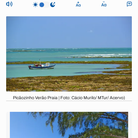
Picãozinho Verão Praia | Foto: Cácio Murilo/ MTur/ Acervo)