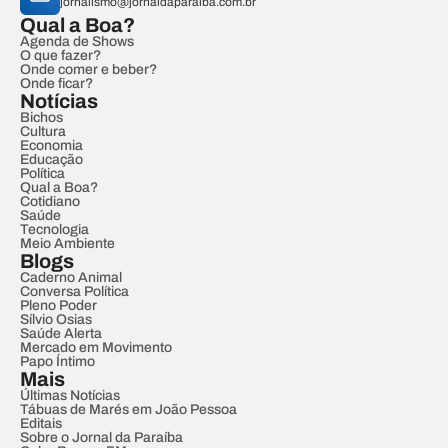
jornalismo@jornaldaparaiba.com.br
Qual a Boa?
Agenda de Shows
O que fazer?
Onde comer e beber?
Onde ficar?
Notícias
Bichos
Cultura
Economia
Educação
Política
Qual a Boa?
Cotidiano
Saúde
Tecnologia
Meio Ambiente
Blogs
Caderno Animal
Conversa Política
Pleno Poder
Sílvio Osias
Saúde Alerta
Mercado em Movimento
Papo Íntimo
Mais
Últimas Notícias
Tábuas de Marés em João Pessoa
Editais
Sobre o Jornal da Paraíba