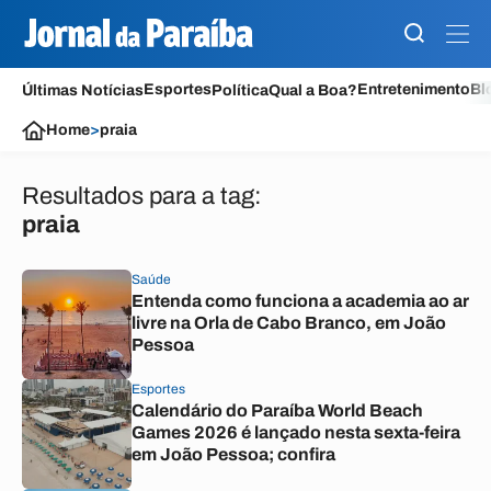
Esportes
Entretenimento
Bl
Últimas Notícias
Política
Qual a Boa?
Home
>
praia
Resultados para a tag:
praia
Saúde
Entenda como funciona a academia ao ar
livre na Orla de Cabo Branco, em João
Pessoa
Esportes
Calendário do Paraíba World Beach
Games 2026 é lançado nesta sexta-feira
em João Pessoa; confira