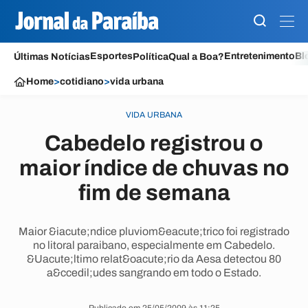
Esportes
Entretenimento
Bl
Últimas Notícias
Política
Qual a Boa?
Home
>
cotidiano
>
vida urbana
VIDA URBANA
Cabedelo registrou o
maior índice de chuvas no
fim de semana
Maior &iacute;ndice pluviom&eacute;trico foi registrado
no litoral paraibano, especialmente em Cabedelo.
&Uacute;ltimo relat&oacute;rio da Aesa detectou 80
a&ccedil;udes sangrando em todo o Estado.