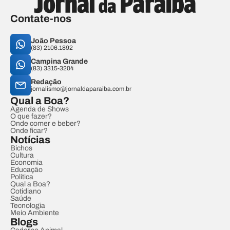
Contate-nos
João Pessoa
(83) 2106.1892
Campina Grande
(83) 3315-3204
Redação
jornalismo@jornaldaparaiba.com.br
Qual a Boa?
Agenda de Shows
O que fazer?
Onde comer e beber?
Onde ficar?
Notícias
Bichos
Cultura
Economia
Educação
Política
Qual a Boa?
Cotidiano
Saúde
Tecnologia
Meio Ambiente
Blogs