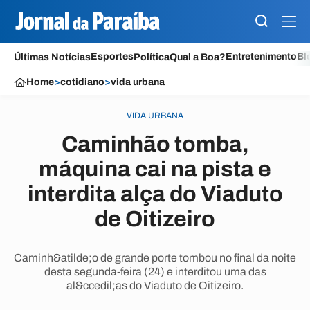
Esportes
Entretenimento
Bl
Últimas Notícias
Política
Qual a Boa?
Home
>
cotidiano
>
vida urbana
VIDA URBANA
Caminhão tomba,
máquina cai na pista e
interdita alça do Viaduto
de Oitizeiro
Caminh&atilde;o de grande porte tombou no final da noite
desta segunda-feira (24) e interditou uma das
al&ccedil;as do Viaduto de Oitizeiro.