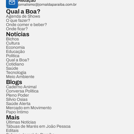
Redação
jornalismo@jornaldaparaiba.com.br
Qual a Boa?
Agenda de Shows
O que fazer?
Onde comer e beber?
Onde ficar?
Notícias
Bichos
Cultura
Economia
Educação
Política
Qual a Boa?
Cotidiano
Saúde
Tecnologia
Meio Ambiente
Blogs
Caderno Animal
Conversa Política
Pleno Poder
Sílvio Osias
Saúde Alerta
Mercado em Movimento
Papo Íntimo
Mais
Últimas Notícias
Tábuas de Marés em João Pessoa
Editais