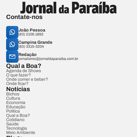
Contate-nos
João Pessoa
(83) 2106.1892
Campina Grande
(83) 3315-3204
Redação
jornalismo@jornaldaparaiba.com.br
Qual a Boa?
Agenda de Shows
O que fazer?
Onde comer e beber?
Onde ficar?
Notícias
Bichos
Cultura
Economia
Educação
Política
Qual a Boa?
Cotidiano
Saúde
Tecnologia
Meio Ambiente