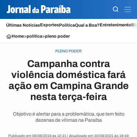
Esportes
Entretenimento
Bl
Últimas Notícias
Política
Qual a Boa?
Home
>
política
>
pleno poder
PLENO PODER
Campanha contra
violência doméstica fará
ação em Campina Grande
nesta terça-feira
Objetivo é alertar para a problemática, que tem feito
dezenas de vítimas na Paraíba
Publicado em 08/09/2019 às 10:21 | Atualizado em 30/08/2021 às 19:49