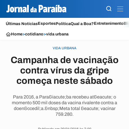
Esportes
Entretenimento
Bl
Últimas Notícias
Política
Qual a Boa?
Home
>
cotidiano
>
vida urbana
VIDA URBANA
Campanha de vacinação
contra vírus da gripe
começa neste sábado
Para 2016, a Para&iacute;ba recebeu at&eacute; o
momento 500 mil doses da vacina rivalente contra a
doen&ccedil;a.&nbsp;Meta total &eacute; vacinar
759.280.