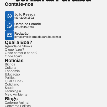
Contate-nos
João Pessoa
(83) 2106.1892
Campina Grande
(83) 3315-3204
Redação
jornalismo@jornaldaparaiba.com.br
Qual a Boa?
Agenda de Shows
O que fazer?
Onde comer e beber?
Onde ficar?
Notícias
Bichos
Cultura
Economia
Educação
Política
Qual a Boa?
Cotidiano
Saúde
Tecnologia
Meio Ambiente
Blogs
Caderno Animal
Conversa Política