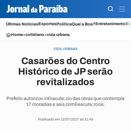
Esportes
Entretenimento
Bl
Últimas Notícias
Política
Qual a Boa?
Home
>
cotidiano
>
vida urbana
VIDA URBANA
Casarões do Centro
Histórico de JP serão
revitalizados
Prefeito autorizou in&iacute;cio das obras que contempla
17 moradias e seis com&eacute;rcios.
Publicado em 12/07/2017 às 11:45