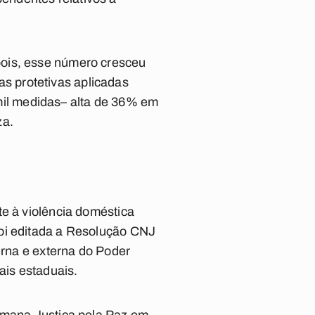
pois, esse número cresceu
s protetivas aplicadas
il medidas– alta de 36% em
za.
te à violência doméstica
foi editada a Resolução CNJ
erna e externa do Poder
ais estaduais.