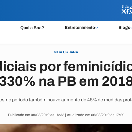
Siga 
Siga 
Entretenimento
Blogs
Qual a Boa?
VIDA URBANA
iciais por feminicíd
330% na PB em 201
smo período também houve aumento de 48% de medidas prot
Publicado em 08/03/2019 às 14:33 | Atualizado em 08/03/2019 às 17:29