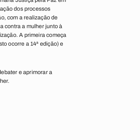
Semana Justiça pela Paz em
itação dos processos
ão, com a realização de
a contra a mulher junto à
lização. A primeira começa
to ocorre a 14ª edição) e
bater e aprimorar a
her.