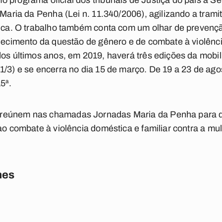
 programa oficial dos tribunais de Justiça do país a 
i Maria da Penha (Lei n. 11.340/2006), agilizando a tram
tica. O trabalho também conta com um olhar de prevenç
alecimento da questão de gênero e de combate à violênci
dos últimos anos, em 2019, haverá três edições da mobi
1/3) e se encerra no dia 15 de março. De 19 a 23 de agos
5ª.
reúnem nas chamadas Jornadas Maria da Penha para de
ao combate à violência doméstica e familiar contra a mul
nes