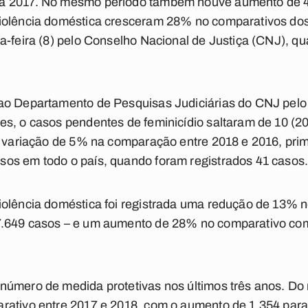
a 2017. No mesmo período também houve aumento de 4
iolência doméstica cresceram 28% no comparativos dos
ta-feira (8) pelo Conselho Nacional de Justiça (CNJ), 
ao Departamento de Pesquisas Judiciárias do CNJ pelo 
s, o casos pendentes de feminicídio saltaram de 10 (20
 à variação de 5% na comparação entre 2018 e 2016, pr
os em todo o país, quando foram registrados 41 casos
iolência doméstica foi registrada uma redução de 13% n
7.649 casos – e um aumento de 28% no comparativo c
 número de medida protetivas nos últimos três anos. 
rativo entre 2017 e 2018, com o aumento de 1.354 para