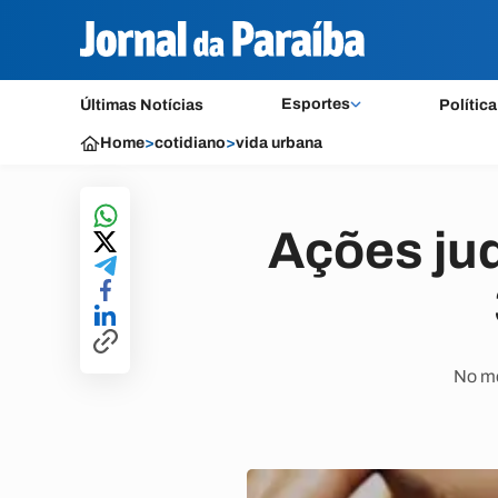
Esportes
Últimas Notícias
Política
Home
>
cotidiano
>
vida urbana
Ações jud
No me