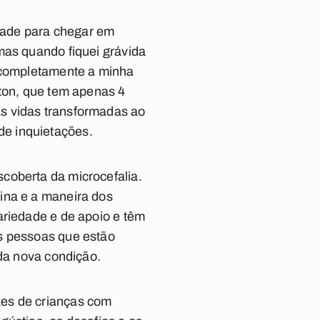
idade para chegar em
mas quando fiquei grávida
u completamente a minha
gton, que tem apenas 4
s vidas transformadas ao
de inquietações.
coberta da microcefalia.
ina e a maneira dos
ariedade e de apoio e têm
às pessoas que estão
 da nova condição.
ães de crianças com