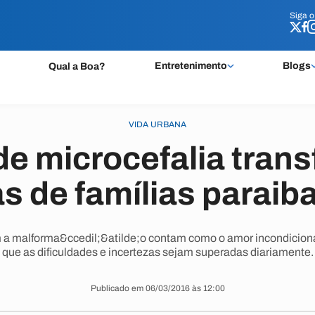
Siga 
Siga 
Entretenimento
Blogs
Qual a Boa?
VIDA URBANA
de microcefalia tran
as de famílias paraib
 a malforma&ccedil;&atilde;o contam como o amor incondiciona
que as dificuldades e incertezas sejam superadas diariamente.
Publicado em 06/03/2016 às 12:00