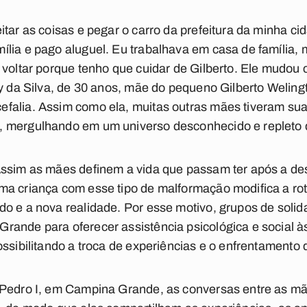
itar as coisas e pegar o carro da prefeitura da minha c
lia e pago aluguel. Eu trabalhava em casa de família, 
 voltar porque tenho que cuidar de Gilberto. Ele mudo
ry da Silva, de 30 anos, mãe do pequeno Gilberto Welin
falia. Assim como ela, muitas outras mães tiveram sua
 mergulhando em um universo desconhecido e repleto 
Assim as mães definem a vida que passam ter após a des
ma criança com esse tipo de malformação modifica a rot
o e a nova realidade. Por esse motivo, grupos de solid
rande para oferecer assistência psicológica e social 
ossibilitando a troca de experiências e o enfrentamento
 Pedro I, em Campina Grande, as conversas entre as m