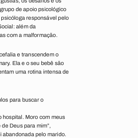
gústias, os desafios e os
grupo de apoio psicológico
 psicóloga responsável pelo
Social: além da
adas com a malformação.
cefalia e transcendem o
mary. Ela e o seu bebê são
rentam uma rotina intensa de
los para buscar o
no hospital. Moro com meus
te de Deus para mim”,
oi abandonada pelo marido.