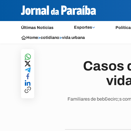
Esportes
Últimas Notícias
Política
Home
>
cotidiano
>
vida urbana
Casos 
vid
Familiares de beb&ecirc;s com