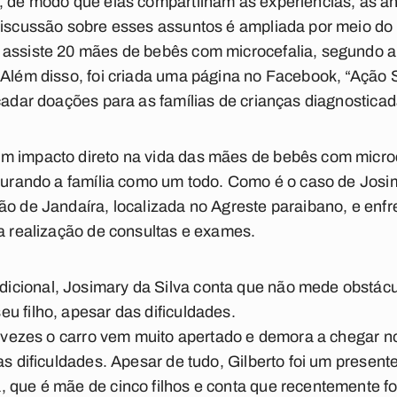
, de modo que elas compartilham as experiências, as an
discussão sobre esses assuntos é ampliada por meio do 
 assiste 20 mães de bebês com microcefalia, segundo a
 Além disso, foi criada uma página no Facebook, “Ação 
ecadar doações para as famílias de crianças diagnostic
m impacto direto na vida das mães de bebês com micro
igurando a família como um todo. Como é o caso de Josi
ão de Jandaíra, localizada no Agreste paraibano, e enf
ra realização de consultas e exames.
cional, Josimary da Silva conta que não mede obstácu
u filho, apesar das dificuldades.
às vezes o carro vem muito apertado e demora a chegar 
as dificuldades. Apesar de tudo, Gilberto foi um presen
, que é mãe de cinco filhos e conta que recentemente f