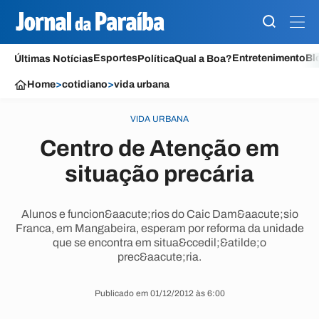
Esportes
Entretenimento
Bl
Últimas Notícias
Política
Qual a Boa?
Home
>
cotidiano
>
vida urbana
VIDA URBANA
Centro de Atenção em
situação precária
Alunos e funcion&aacute;rios do Caic Dam&aacute;sio
Franca, em Mangabeira, esperam por reforma da unidade
que se encontra em situa&ccedil;&atilde;o
prec&aacute;ria.
Publicado em 01/12/2012 às 6:00