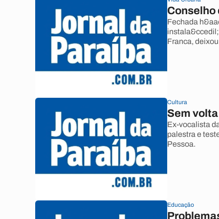
Conselho 
Fechada h&aacu
instala&ccedil
Franca, deixou
Cultura
Sem volta
Ex-vocalista 
palestra e te
Pessoa.
Educação
Problemas