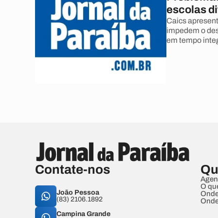
escolas d
Caics apresent
impedem o dese
em tempo integ
Contate-nos
Qu
Agen
O qu
João Pessoa
Onde
(83) 2106.1892
Onde
Campina Grande