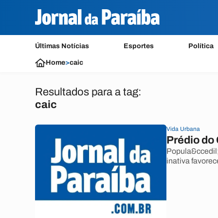
Últimas Notícias
Esportes
Política
Home
>
caic
Resultados para a tag:
caic
Vida Urbana
Prédio do
Popula&ccedil;
inativa favore