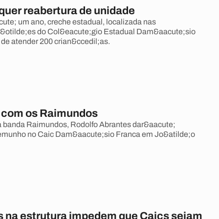
quer reabertura de unidade
te; um ano, creche estadual, localizada nas
;&otilde;es do Col&eacute;gio Estadual Dam&aacute;sio
 de atender 200 crian&ccedil;as.
 com os Raimundos
da banda Raimundos, Rodolfo Abrantes dar&aacute;
stemunho no Caic Dam&aacute;sio Franca em Jo&atilde;o
 na estrutura impedem que Caics sejam