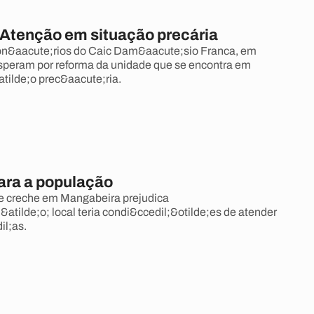
 Atenção em situação precária
ion&aacute;rios do Caic Dam&aacute;sio Franca, em
speram por reforma da unidade que se encontra em
atilde;o prec&aacute;ria.
para a população
 creche em Mangabeira prejudica
atilde;o; local teria condi&ccedil;&otilde;es de atender
il;as.