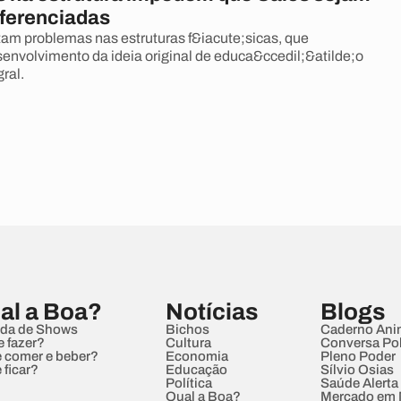
iferenciadas
am problemas nas estruturas f&iacute;sicas, que
nvolvimento da ideia original de educa&ccedil;&atilde;o
ral.
al a Boa?
Notícias
Blogs
da de Shows
Bichos
Caderno Ani
e fazer?
Cultura
Conversa Pol
 comer e beber?
Economia
Pleno Poder
 ficar?
Educação
Sílvio Osias
Política
Saúde Alerta
Qual a Boa?
Mercado em