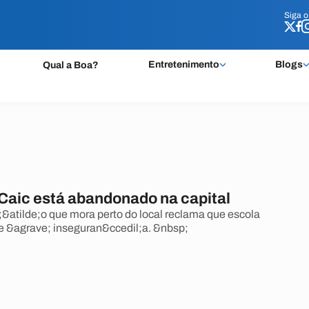
Siga 
Siga 
Entretenimento
Blogs
Qual a Boa?
 Caic está abandonado na capital
&atilde;o que mora perto do local reclama que escola
ce &agrave; inseguran&ccedil;a. &nbsp;