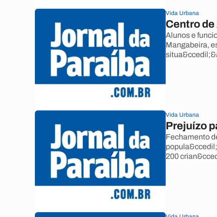
Vida Urbana
Centro de
Alunos e func
Mangabeira, e
situa&ccedil;&
Vida Urbana
Prejuízo 
Fechamento de
popula&ccedil;&
200 crian&cced
Vida Urbana