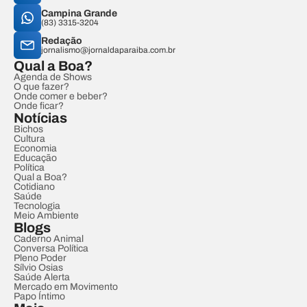
Campina Grande
(83) 3315-3204
Redação
jornalismo@jornaldaparaiba.com.br
Qual a Boa?
Agenda de Shows
O que fazer?
Onde comer e beber?
Onde ficar?
Notícias
Bichos
Cultura
Economia
Educação
Política
Qual a Boa?
Cotidiano
Saúde
Tecnologia
Meio Ambiente
Blogs
Caderno Animal
Conversa Política
Pleno Poder
Sílvio Osias
Saúde Alerta
Mercado em Movimento
Papo Íntimo