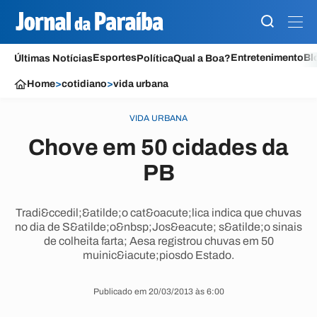
Esportes
Entretenimento
Bl
Últimas Notícias
Política
Qual a Boa?
Home
>
cotidiano
>
vida urbana
VIDA URBANA
Chove em 50 cidades da
PB
Tradi&ccedil;&atilde;o cat&oacute;lica indica que chuvas
no dia de S&atilde;o&nbsp;Jos&eacute; s&atilde;o sinais
de colheita farta; Aesa registrou chuvas em 50
muinic&iacute;piosdo Estado.
Publicado em 20/03/2013 às 6:00