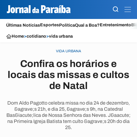
Esportes
Entretenimento
Bl
Últimas Notícias
Política
Qual a Boa?
Home
>
cotidiano
>
vida urbana
VIDA URBANA
Confira os horários e
locais das missas e cultos
de Natal
Dom Aldo Pagotto celebra missa no dia 24 de dezembro,
&agrave;s 21h, e dia 25, &agrave;s 9h, na Catedral
Bas&iacute;lica de Nossa Senhora das Neves. J&aacute;
na Primeira Igreja Batista tem culto &agrave;s 20h do dia
25.