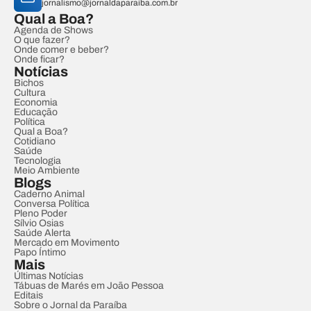
jornalismo@jornaldaparaiba.com.br
Qual a Boa?
Agenda de Shows
O que fazer?
Onde comer e beber?
Onde ficar?
Notícias
Bichos
Cultura
Economia
Educação
Política
Qual a Boa?
Cotidiano
Saúde
Tecnologia
Meio Ambiente
Blogs
Caderno Animal
Conversa Política
Pleno Poder
Sílvio Osias
Saúde Alerta
Mercado em Movimento
Papo Íntimo
Mais
Últimas Notícias
Tábuas de Marés em João Pessoa
Editais
Sobre o Jornal da Paraíba