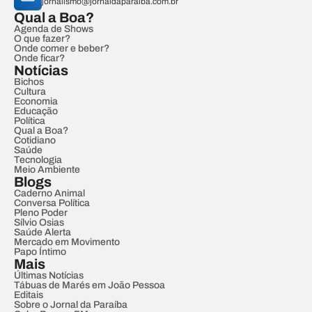
jornalismo@jornaldaparaiba.com.br
Qual a Boa?
Agenda de Shows
O que fazer?
Onde comer e beber?
Onde ficar?
Notícias
Bichos
Cultura
Economia
Educação
Política
Qual a Boa?
Cotidiano
Saúde
Tecnologia
Meio Ambiente
Blogs
Caderno Animal
Conversa Política
Pleno Poder
Sílvio Osias
Saúde Alerta
Mercado em Movimento
Papo Íntimo
Mais
Últimas Notícias
Tábuas de Marés em João Pessoa
Editais
Sobre o Jornal da Paraíba