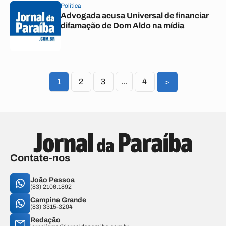
Política
Advogada acusa Universal de financiar
difamação de Dom Aldo na mídia
1
2
3
...
4
>
Contate-nos
João Pessoa
(83) 2106.1892
Campina Grande
(83) 3315-3204
Redação