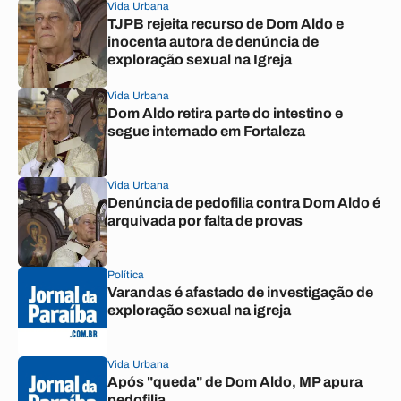
Vida Urbana
TJPB rejeita recurso de Dom Aldo e
inocenta autora de denúncia de
exploração sexual na Igreja
Vida Urbana
Dom Aldo retira parte do intestino e
segue internado em Fortaleza
Vida Urbana
Denúncia de pedofilia contra Dom Aldo é
arquivada por falta de provas
Política
Varandas é afastado de investigação de
exploração sexual na igreja
Vida Urbana
Após "queda" de Dom Aldo, MP apura
pedofilia