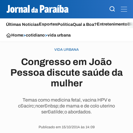
Esportes
Entretenimento
Bl
Últimas Notícias
Política
Qual a Boa?
Home
>
cotidiano
>
vida urbana
VIDA URBANA
Congresso em João
Pessoa discute saúde da
mulher
Temas como medicina fetal, vacina HPV e
c&acirc;ncer&nbsp;de mama e de colo uterino
ser&atilde;o abordados.
Publicado em 15/10/2014 às 14:09