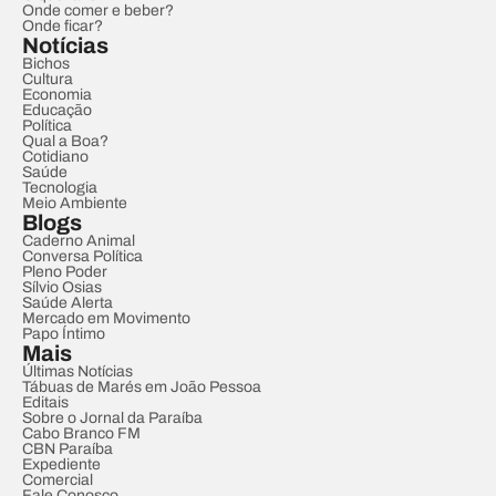
Onde comer e beber?
Onde ficar?
Notícias
Bichos
Cultura
Economia
Educação
Política
Qual a Boa?
Cotidiano
Saúde
Tecnologia
Meio Ambiente
Blogs
Caderno Animal
Conversa Política
Pleno Poder
Sílvio Osias
Saúde Alerta
Mercado em Movimento
Papo Íntimo
Mais
Últimas Notícias
Tábuas de Marés em João Pessoa
Editais
Sobre o Jornal da Paraíba
Cabo Branco FM
CBN Paraíba
Expediente
Comercial
Fale Conosco