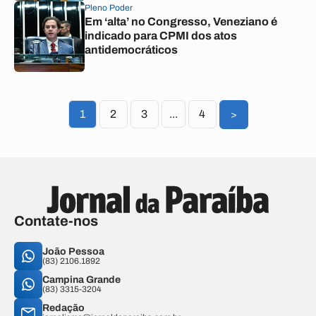
Pleno Poder
Em ‘alta’ no Congresso, Veneziano é
indicado para CPMI dos atos
antidemocráticos
1
2
3
...
4
>
Contate-nos
João Pessoa
(83) 2106.1892
Campina Grande
(83) 3315-3204
Redação