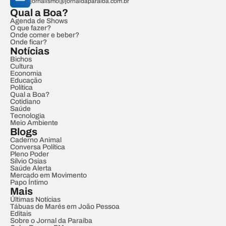
jornalismo@jornaldaparaiba.com.br
Qual a Boa?
Agenda de Shows
O que fazer?
Onde comer e beber?
Onde ficar?
Notícias
Bichos
Cultura
Economia
Educação
Política
Qual a Boa?
Cotidiano
Saúde
Tecnologia
Meio Ambiente
Blogs
Caderno Animal
Conversa Política
Pleno Poder
Sílvio Osias
Saúde Alerta
Mercado em Movimento
Papo Íntimo
Mais
Últimas Notícias
Tábuas de Marés em João Pessoa
Editais
Sobre o Jornal da Paraíba