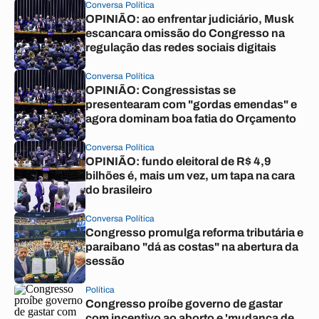
Conversa Política
OPINIÃO: ao enfrentar judiciário, Musk
escancara omissão do Congresso na
regulação das redes sociais digitais
Conversa Política
OPINIÃO: Congressistas se
presentearam com "gordas emendas" e
agora dominam boa fatia do Orçamento
Conversa Política
OPINIÃO: fundo eleitoral de R$ 4,9
bilhões é, mais um vez, um tapa na cara
do brasileiro
Conversa Política
Congresso promulga reforma tributária e
paraibano "dá as costas" na abertura da
sessão
Política
Congresso proíbe governo de gastar
com incentivo ao aborto e 'mudança de