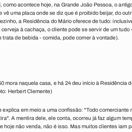
li, como acontece hoje, na Grande João Pessoa, o anti
vê uma placa onde se diz que é proibido beijar, do out
fezinho, a Residência do Mário oferece de tudo: inclusiv
 cerveja à cachaça, o cliente pode se servir de um tudo 
se trata de bebida - comida, pode comer à vontade).
0 mora naquela casa, e há 24 deu início à Residência do
oto: Herbert Clemente)
 e explica em meio a uma confissão: "Todo comerciante 
tira". A mentira dele, ele conta, ocorreu já faz algum tem
e hoje não venda, não é isso. Mas muitos clientes iam 