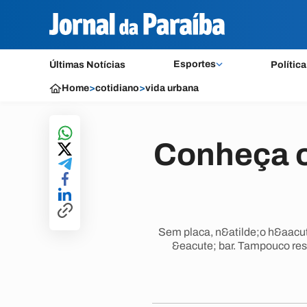
Esportes
Últimas Notícias
Política
Home
>
cotidiano
>
vida urbana
Conheça o
Sem placa, n&atilde;o h&aacute
&eacute; bar. Tampouco re