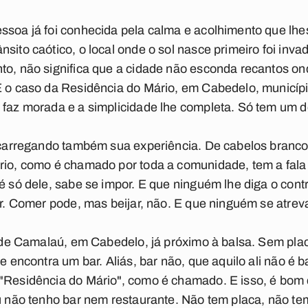
ssoa já foi conhecida pela calma e acolhimento que lhes
sito caótico, o local onde o sol nasce primeiro foi invad
to, não significa que a cidade não esconda recantos ond
É o caso da Residência do Mário, em Cabedelo, municíp
 faz morada e a simplicidade lhe completa. Só tem um de
, carregando também sua experiência. De cabelos branco
ário, como é chamado por toda a comunidade, tem a fal
é só dele, sabe se impor. E que ninguém lhe diga o contr
jar. Comer pode, mas beijar, não. E que ninguém se atre
al de Camalaú, em Cabedelo, já próximo à balsa. Sem plac
se encontra um bar. Aliás, bar não, que aquilo ali não é
 "Residência do Mário", como é chamado. E isso, é bom 
Eu não tenho bar nem restaurante. Não tem placa, não t