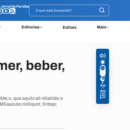
o
o
Jornal da Paraíba
Jornal da Paraíba
Editorias
Mais
Editais
er, beber,
de;o, que aquilo ali n&atilde;o
 M&aacute;rio&quot; &nbsp;