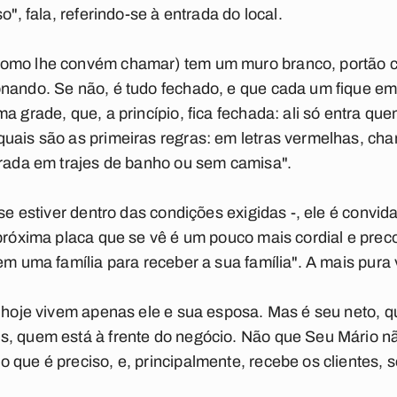
o", fala, referindo-se à entrada do local.
omo lhe convém chamar) tem um muro branco, portão cin
nando. Se não, é tudo fechado, e que cada um fique em
a grade, que, a princípio, fica fechada: ali só entra que
uais são as primeiras regras: em letras vermelhas, cha
trada em trajes de banho ou sem camisa".
se estiver dentro das condições exigidas -, ele é convidad
 próxima placa que se vê é um pouco mais cordial e prec
tem uma família para receber a sua família". A mais pur
, hoje vivem apenas ele e sua esposa. Mas é seu neto, q
, quem está à frente do negócio. Não que Seu Mário não
 que é preciso, e, principalmente, recebe os clientes, 