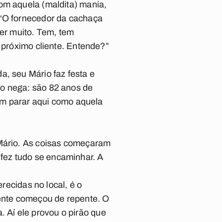
om aquela (maldita) mania,
 “O fornecedor da cachaça
ber muito. Tem, tem
o próximo cliente. Entende?”
a, seu Mário faz festa e
ão nega: são 82 anos de
Vim parar aqui como aquela
 Mário. As coisas começaram
fez tudo se encaminhar. A
erecidas no local, é o
ente começou de repente. O
 Aí ele provou o pirão que