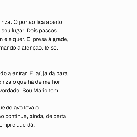
za. O portão fica aberto
 seu lugar. Dois passos
m ele quer. E, presa à grade,
mando a atenção, lê-se,
o a entrar. E, aí, já dá para
oniza o que há de melhor
a verdade. Seu Mário tem
ue do avô leva o
 continue, ainda, de certa
sempre que dá.