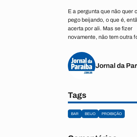
E a pergunta que não quer 
pego beijando, o que é, entã
acerta por ali. Mas se fizer
novamente, não tem outra for
Jornal da Pa
Tags
BAR
BEIJO
PROIBIÇÃO