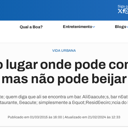
Siga 
Siga 
Entretenimento
Blogs
Qual a Boa?
VIDA URBANA
 lugar onde pode com
mas não pode beijar
; quem diga que ali se encontra um bar. Ali&aacute;s, bar n&atil
staurante, &eacute; simplesmente a &quot;Resid&ecirc;ncia do
Publicado em 01/03/2015 às 16:00 | Atualizado em 21/02/2024 às 12:33