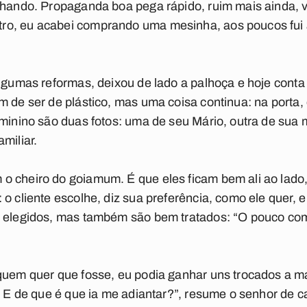
lhando. Propaganda boa pega rápido, ruim mais ainda, v
o, eu acabei comprando uma mesinha, aos poucos fui a
algumas reformas, deixou de lado a palhoça e hoje cont
 de ser de plástico, mas uma coisa continua: na porta, 
eminino são duas fotos: uma de seu Mário, outra de sua
miliar.
o cheiro do goiamum. É que eles ficam bem ali ao lad
o cliente escolhe, diz sua preferência, como ele quer, e
o elegidos, mas também são bem tratados: “O pouco co
 quem quer que fosse, eu podia ganhar uns trocados a 
o. E de que é que ia me adiantar?”, resume o senhor de 