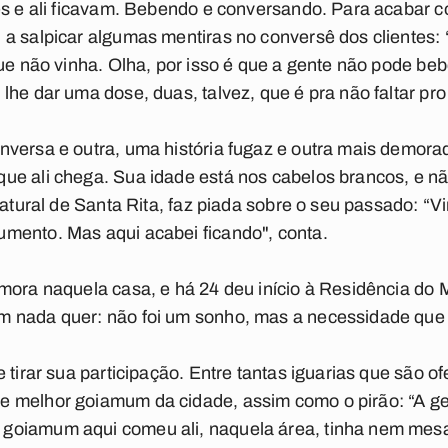
es e ali ficavam. Bebendo e conversando. Para acabar c
 a salpicar algumas mentiras no conversê dos clientes:
que não vinha. Olha, por isso é que a gente não pode be
lhe dar uma dose, duas, talvez, que é pra não faltar pr
versa e outra, uma história fugaz e outra mais demorad
ue ali chega. Sua idade está nos cabelos brancos, e n
 Natural de Santa Rita, faz piada sobre o seu passado: “
mento. Mas aqui acabei ficando", conta.
 mora naquela casa, e há 24 deu início à Residência do
 nada quer: não foi um sonho, mas a necessidade que 
 tirar sua participação. Entre tantas iguarias que são of
 melhor goiamum da cidade, assim como o pirão: “A g
oiamum aqui comeu ali, naquela área, tinha nem mesa.