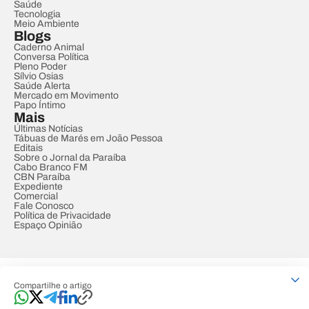
Saúde
Tecnologia
Meio Ambiente
Blogs
Caderno Animal
Conversa Política
Pleno Poder
Sílvio Osias
Saúde Alerta
Mercado em Movimento
Papo Íntimo
Mais
Últimas Notícias
Tábuas de Marés em João Pessoa
Editais
Sobre o Jornal da Paraíba
Cabo Branco FM
CBN Paraíba
Expediente
Comercial
Fale Conosco
Política de Privacidade
Espaço Opinião
© REDE PARAÍBA DE COMUNICAÇÃO
Compartilhe o artigo
Developed by
Designed by