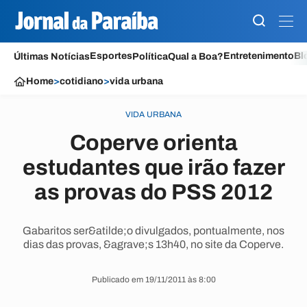
Esportes
Entretenimento
Bl
Últimas Notícias
Política
Qual a Boa?
Home
>
cotidiano
>
vida urbana
VIDA URBANA
Coperve orienta
estudantes que irão fazer
as provas do PSS 2012
Gabaritos ser&atilde;o divulgados, pontualmente, nos
dias das provas, &agrave;s 13h40, no site da Coperve.
Publicado em 19/11/2011 às 8:00