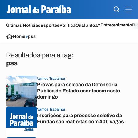
Entretenimento
Bl
Últimas Notícias
Esportes
Política
Qual a Boa?
Home
>
pss
Resultados para a tag:
pss
Vamos Trabalhar
Provas para seleção da Defensoria
Pública do Estado acontecem neste
domingo
Vamos Trabalhar
Inscrições para processo seletivo da
Fundac são reabertas com 400 vagas