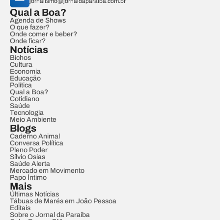
jornalismo@jornaldaparaiba.com.br
Qual a Boa?
Agenda de Shows
O que fazer?
Onde comer e beber?
Onde ficar?
Notícias
Bichos
Cultura
Economia
Educação
Política
Qual a Boa?
Cotidiano
Saúde
Tecnologia
Meio Ambiente
Blogs
Caderno Animal
Conversa Política
Pleno Poder
Sílvio Osias
Saúde Alerta
Mercado em Movimento
Papo Íntimo
Mais
Últimas Notícias
Tábuas de Marés em João Pessoa
Editais
Sobre o Jornal da Paraíba