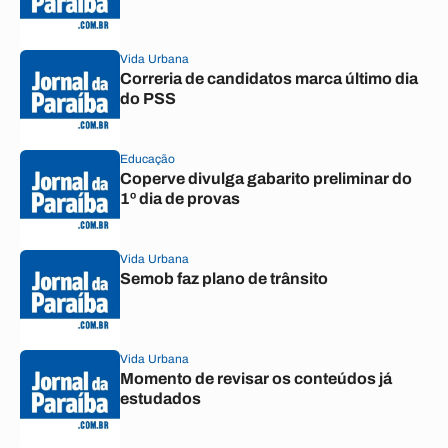
Vida Urbana
Correria de candidatos marca último dia
do PSS
Educação
Coperve divulga gabarito preliminar do
1º dia de provas
Vida Urbana
Semob faz plano de trânsito
Vida Urbana
Momento de revisar os conteúdos já
estudados