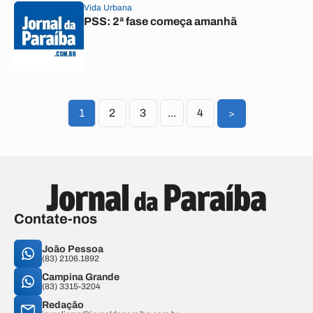
Vida Urbana
PSS: 2ª fase começa amanhã
1
2
3
...
4
>
Contate-nos
João Pessoa
(83) 2106.1892
Campina Grande
(83) 3315-3204
Redação