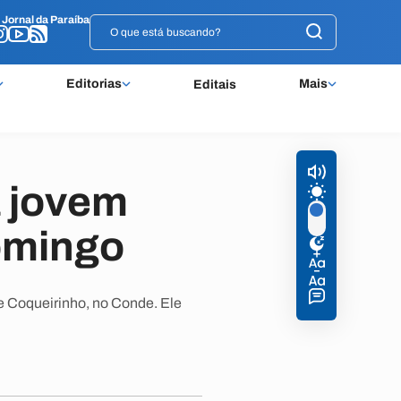
o
o
Jornal da Paraíba
Jornal da Paraíba
Editorias
Mais
Editais
 jovem
omingo
e Coqueirinho, no Conde. Ele