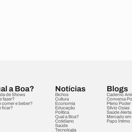
al a Boa?
Notícias
Blogs
da de Shows
Bichos
Caderno Ani
e fazer?
Cultura
Conversa Pol
 comer e beber?
Economia
Pleno Poder
 ficar?
Educação
Sílvio Osias
Política
Saúde Alerta
Qual a Boa?
Mercado em
Cotidiano
Papo Íntimo
Saúde
Tecnologia