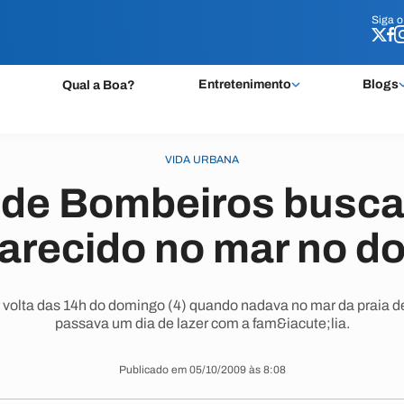
Siga 
Siga 
Entretenimento
Blogs
Qual a Boa?
VIDA URBANA
 de Bombeiros busca
arecido no mar no d
volta das 14h do domingo (4) quando nadava no mar da praia d
passava um dia de lazer com a fam&iacute;lia.
Publicado em 05/10/2009 às 8:08