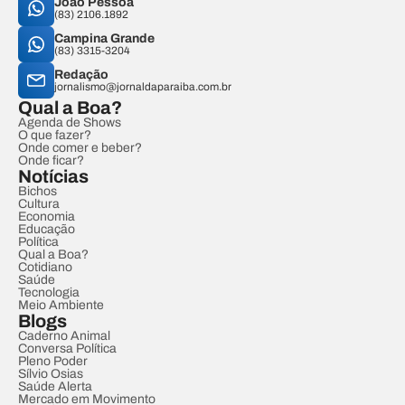
João Pessoa
(83) 2106.1892
Campina Grande
(83) 3315-3204
Redação
jornalismo@jornaldaparaiba.com.br
Qual a Boa?
Agenda de Shows
O que fazer?
Onde comer e beber?
Onde ficar?
Notícias
Bichos
Cultura
Economia
Educação
Política
Qual a Boa?
Cotidiano
Saúde
Tecnologia
Meio Ambiente
Blogs
Caderno Animal
Conversa Política
Pleno Poder
Sílvio Osias
Saúde Alerta
Mercado em Movimento