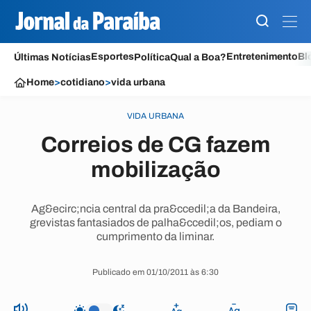
Esportes
Entretenimento
Bl
Últimas Notícias
Política
Qual a Boa?
Home
>
cotidiano
>
vida urbana
VIDA URBANA
Correios de CG fazem
mobilização
Ag&ecirc;ncia central da pra&ccedil;a da Bandeira,
grevistas fantasiados de palha&ccedil;os, pediam o
cumprimento da liminar.
Publicado em 01/10/2011 às 6:30