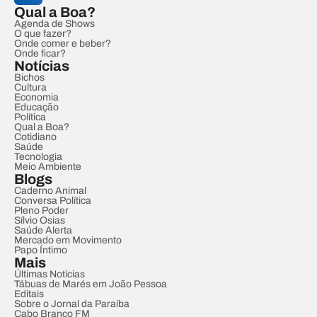
Qual a Boa?
Agenda de Shows
O que fazer?
Onde comer e beber?
Onde ficar?
Notícias
Bichos
Cultura
Economia
Educação
Política
Qual a Boa?
Cotidiano
Saúde
Tecnologia
Meio Ambiente
Blogs
Caderno Animal
Conversa Política
Pleno Poder
Sílvio Osias
Saúde Alerta
Mercado em Movimento
Papo Íntimo
Mais
Últimas Notícias
Tábuas de Marés em João Pessoa
Editais
Sobre o Jornal da Paraíba
Cabo Branco FM