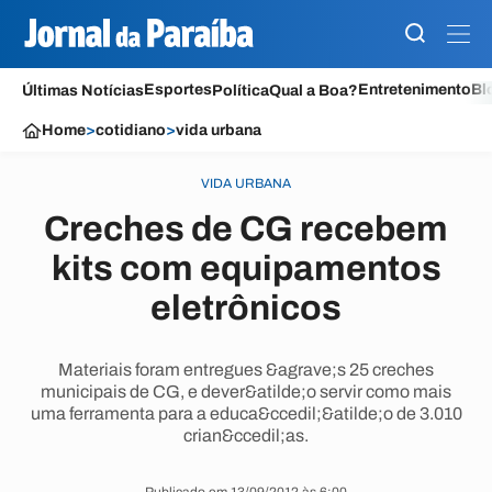
Esportes
Entretenimento
Bl
Últimas Notícias
Política
Qual a Boa?
Home
>
cotidiano
>
vida urbana
VIDA URBANA
Creches de CG recebem
kits com equipamentos
eletrônicos
Materiais foram entregues &agrave;s 25 creches
municipais de CG, e dever&atilde;o servir como mais
uma ferramenta para a educa&ccedil;&atilde;o de 3.010
crian&ccedil;as.