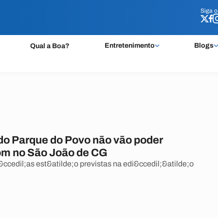
Siga 
Siga 
Entretenimento
Blogs
Qual a Boa?
do Parque do Povo não vão poder
som no São João de CG
cedil;as est&atilde;o previstas na edi&ccedil;&atilde;o