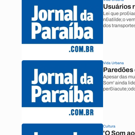
Usuários 
Lei que pro&ia
n&atilde;o vem
dos transporte
Vida Urbana
Paredões 
Apesar das mul
Som' ainda lid
per&iacute;odo
Cultura
'O Som ao