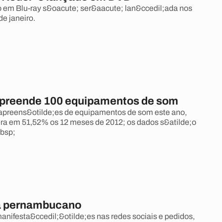
o em Blu-ray s&oacute; ser&aacute; lan&ccedil;ada nos
de janeiro.
preende 100 equipamentos de som
apreens&otilde;es de equipamentos de som este ano,
ra em 51,52% os 12 meses de 2012; os dados s&atilde;o
bsp;
 pernambucano
nifesta&ccedil;&otilde;es nas redes sociais e pedidos,