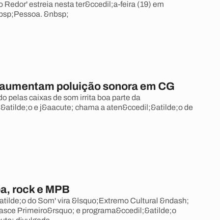
 Redor' estreia nesta ter&ccedil;a-feira (19) em
bsp;Pessoa. &nbsp;
 aumentam poluição sonora em CG
o pelas caixas de som irrita boa parte da
&atilde;o e j&aacute; chama a aten&ccedil;&atilde;o de
a, rock e MPB
atilde;o do Som' vira &lsquo;Extremo Cultural &ndash;
sce Primeiro&rsquo; e programa&ccedil;&atilde;o