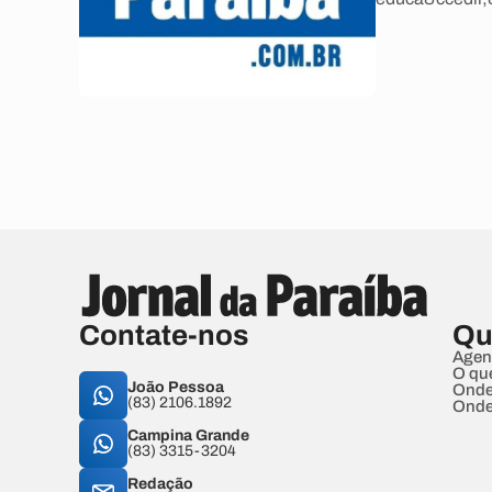
Contate-nos
Qu
Agen
O qu
João Pessoa
Onde
(83) 2106.1892
Onde
Campina Grande
(83) 3315-3204
Redação