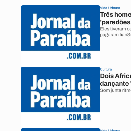
Vida Urbana
Três home
'paredõe
Eles tiveram o
pagaram fian&c
Cultura
Dois Afri
dançante 
Som junta ritm
Vida Urbana