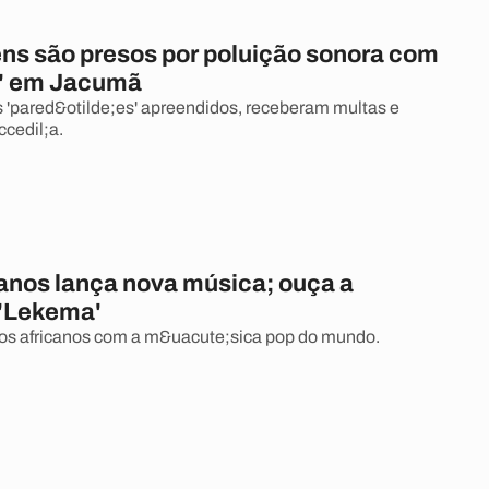
ns são presos por poluição sonora com
s' em Jacumã
s 'pared&otilde;es' apreendidos, receberam multas e
cedil;a.
canos lança nova música; ouça a
'Lekema'
os africanos com a m&uacute;sica pop do mundo.