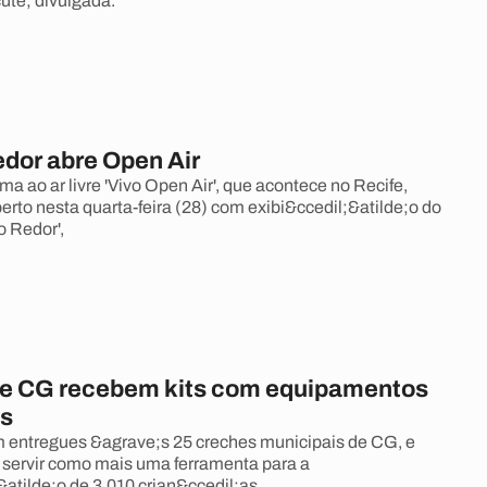
te; divulgada.
dor abre Open Air
a ao ar livre 'Vivo Open Air', que acontece no Recife,
erto nesta quarta-feira (28) com exibi&ccedil;&atilde;o do
o Redor',
e CG recebem kits com equipamentos
os
m entregues &agrave;s 25 creches municipais de CG, e
 servir como mais uma ferramenta para a
atilde;o de 3.010 crian&ccedil;as.