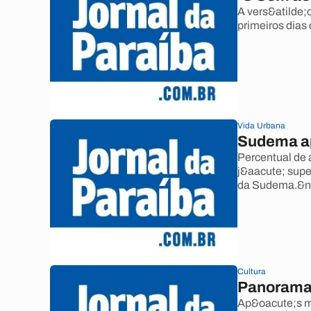
A vers&atilde;
primeiros dias 
Vida Urbana
Sudema a
Percentual de 
j&aacute; supe
da Sudema.&n
Cultura
Panorama
Ap&oacute;s ma