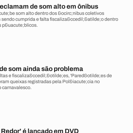
reclamam de som alto em ônibus
cute;be som alto dentro dos &ocirc;nibus coletivos
 sendo cumprida e falta fiscaliza&ccedil;&atilde;o dentro
s p&uacute;blicos.
de som ainda são problema
tas e fiscaliza&ccedil;&otilde;es, 'Pared&otilde;es de
eram queixas registradas pela Pol&iacute;cia no
 carnavalesco.
 Redor' é lançado em DVD