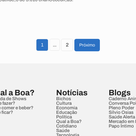
1
...
2
Próximo
al a Boa?
Notícias
Blogs
da de Shows
Bichos
Caderno Ani
e fazer?
Cultura
Conversa Pol
 comer e beber?
Economia
Pleno Poder
 ficar?
Educação
Sílvio Osias
Política
Saúde Alerta
Qual a Boa?
Mercado em
Cotidiano
Papo Íntimo
Saúde
Tecnologia