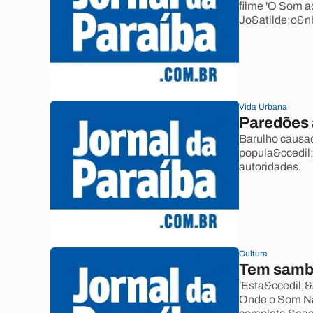
filme 'O Som ao
Jo&atilde;o&n
Vida Urbana
Paredões
Barulho causad
popula&ccedil;
autoridades.
Cultura
Tem samb
'Esta&ccedil;&
Onde o Som Na