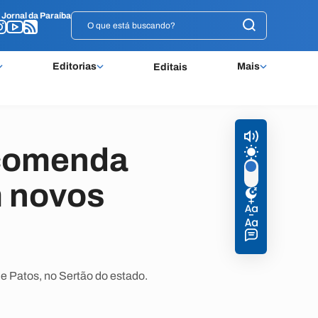
o
o
Jornal da Paraíba
Jornal da Paraíba
Editorias
Mais
Editais
ecomenda
m novos
 Patos, no Sertão do estado.