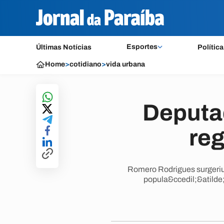
Esportes
Últimas Notícias
Política
Home
>
cotidiano
>
vida urbana
Deputa
reg
Romero Rodrigues surgeriu
popula&ccedil;&atilde