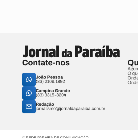
Contate-nos
Qu
Agen
O qu
João Pessoa
Onde
(83) 2106.1892
Onde
Campina Grande
(83) 3315-3204
Redação
jornalismo@jornaldaparaiba.com.br
© REDE PARAÍBA DE COMUNICAÇÃO