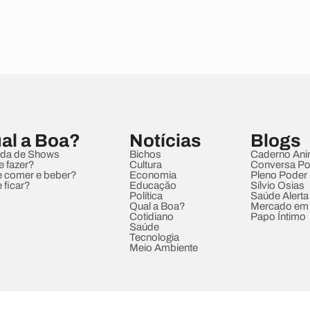
al a Boa?
Notícias
Blogs
da de Shows
Bichos
Caderno Ani
e fazer?
Cultura
Conversa Pol
 comer e beber?
Economia
Pleno Poder
 ficar?
Educação
Sílvio Osias
Política
Saúde Alerta
Qual a Boa?
Mercado em
Cotidiano
Papo Íntimo
Saúde
Tecnologia
Meio Ambiente