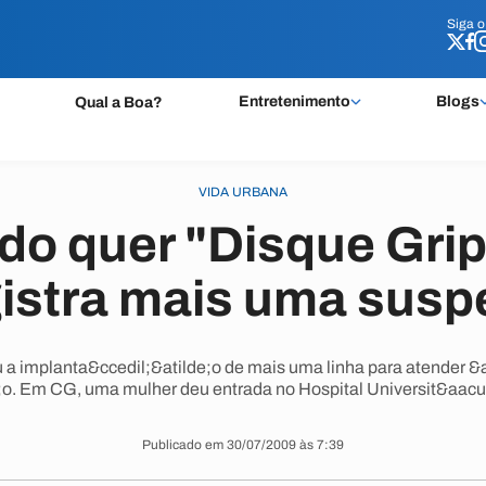
Siga 
Siga 
Entretenimento
Blogs
Qual a Boa?
VIDA URBANA
do quer "Disque Grip
istra mais uma susp
 a implanta&ccedil;&atilde;o de mais uma linha para atender &
;o. Em CG, uma mulher deu entrada no Hospital Universit&aacute
Publicado em 30/07/2009 às 7:39