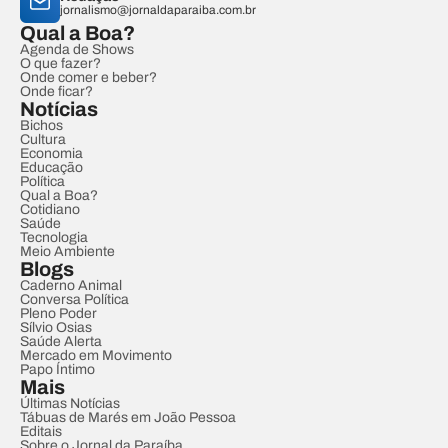
jornalismo@jornaldaparaiba.com.br
Qual a Boa?
Agenda de Shows
O que fazer?
Onde comer e beber?
Onde ficar?
Notícias
Bichos
Cultura
Economia
Educação
Política
Qual a Boa?
Cotidiano
Saúde
Tecnologia
Meio Ambiente
Blogs
Caderno Animal
Conversa Política
Pleno Poder
Sílvio Osias
Saúde Alerta
Mercado em Movimento
Papo Íntimo
Mais
Últimas Notícias
Tábuas de Marés em João Pessoa
Editais
Sobre o Jornal da Paraíba