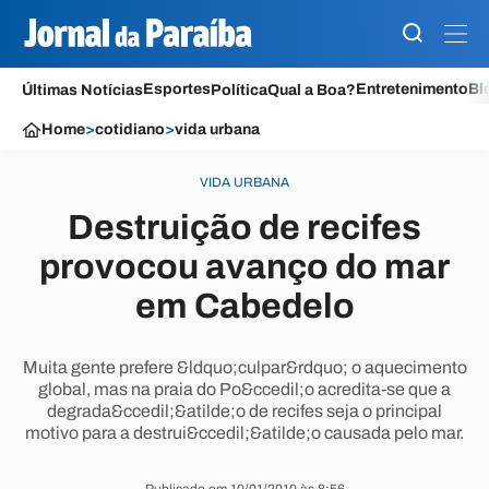
Esportes
Entretenimento
Bl
Últimas Notícias
Política
Qual a Boa?
Home
>
cotidiano
>
vida urbana
VIDA URBANA
Destruição de recifes
provocou avanço do mar
em Cabedelo
Muita gente prefere &ldquo;culpar&rdquo; o aquecimento
global, mas na praia do Po&ccedil;o acredita-se que a
degrada&ccedil;&atilde;o de recifes seja o principal
motivo para a destrui&ccedil;&atilde;o causada pelo mar.