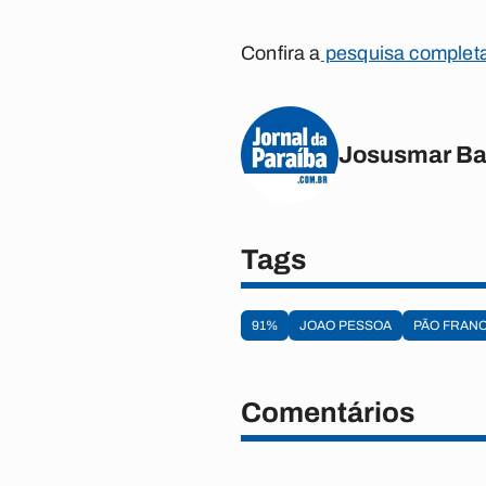
Confira a
pesquisa complet
Josusmar Ba
Tags
91%
JOAO PESSOA
PÃO FRAN
Comentários