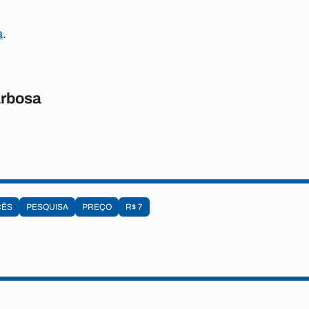
a
.
rbosa
CÊS
PESQUISA
PREÇO
R$ 7