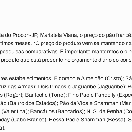
ta do Procon-JP, Maristela Viana, o preço do pão fran
 últimos meses. “O preço do produto vem se mantendo na
 pesquisas comparativas. É importante mantermos o olho
produto que está presente no orçamento diário do cons
intes estabelecimentos: Eldorado e Almeidão (Cristo); 
uz das Armas); Dois Irmãos e Jaguaribe (Jaguaribe); B
 (Roger); Bariloche (Torre); Fino Pão e Pandelly (Exp
ão (Bairro dos Estados); Pão da Vida e Shammah (Man
(Valentina); Bancários (Bancários); N. S. da Penha (Cos
haday (Cabo Branco); Bessa Pão e Shammah (Bessa); Sa
ú).