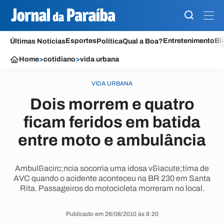
Esportes
Entretenimento
Bl
Últimas Notícias
Política
Qual a Boa?
Home
>
cotidiano
>
vida urbana
VIDA URBANA
Dois morrem e quatro
ficam feridos em batida
entre moto e ambulância
Ambul&acirc;ncia socorria uma idosa v&iacute;tima de
AVC quando o acidente aconteceu na BR 230 em Santa
Rita. Passageiros do motocicleta morreram no local.
Publicado em 26/08/2010 às 8:20