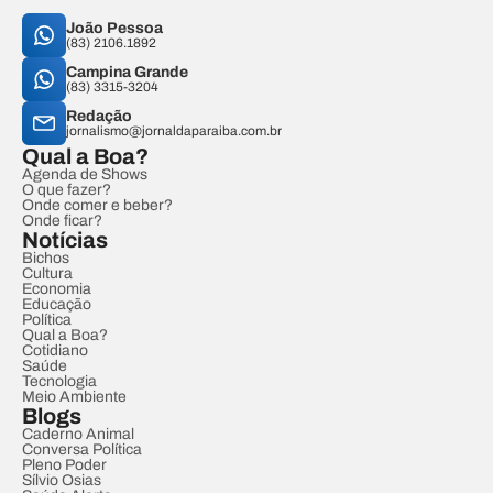
João Pessoa
(83) 2106.1892
Campina Grande
(83) 3315-3204
Redação
jornalismo@jornaldaparaiba.com.br
Qual a Boa?
Agenda de Shows
O que fazer?
Onde comer e beber?
Onde ficar?
Notícias
Bichos
Cultura
Economia
Educação
Política
Qual a Boa?
Cotidiano
Saúde
Tecnologia
Meio Ambiente
Blogs
Caderno Animal
Conversa Política
Pleno Poder
Sílvio Osias