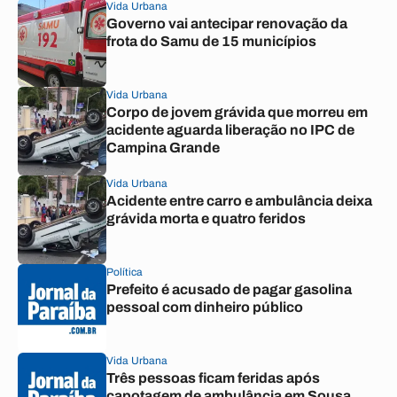
Vida Urbana
Governo vai antecipar renovação da
frota do Samu de 15 municípios
Vida Urbana
Corpo de jovem grávida que morreu em
acidente aguarda liberação no IPC de
Campina Grande
Vida Urbana
Acidente entre carro e ambulância deixa
grávida morta e quatro feridos
Política
Prefeito é acusado de pagar gasolina
pessoal com dinheiro público
Vida Urbana
Três pessoas ficam feridas após
capotagem de ambulância em Sousa