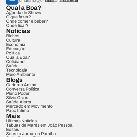
jornalismo@jornaldaparaiba.com.br
Qual a Boa?
Agenda de Shows
O que fazer?
Onde comer e beber?
Onde ficar?
Notícias
Bichos
Cultura
Economia
Educação
Política
Qual a Boa?
Cotidiano
Saúde
Tecnologia
Meio Ambiente
Blogs
Caderno Animal
Conversa Política
Pleno Poder
Sílvio Osias
Saúde Alerta
Mercado em Movimento
Papo Íntimo
Mais
Últimas Notícias
Tábuas de Marés em João Pessoa
Editais
Sobre o Jornal da Paraíba