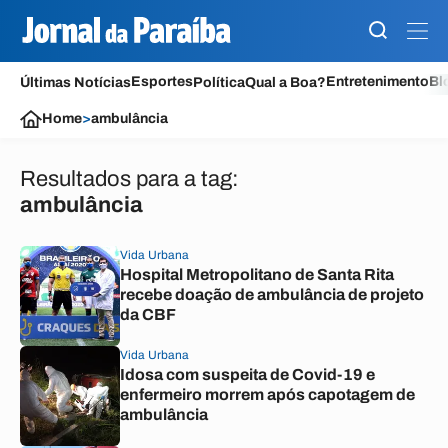
Esportes
Entretenimento
Bl
Últimas Notícias
Política
Qual a Boa?
Home
>
ambulância
Resultados para a tag:
ambulância
Vida Urbana
Hospital Metropolitano de Santa Rita
recebe doação de ambulância de projeto
da CBF
Vida Urbana
Idosa com suspeita de Covid-19 e
enfermeiro morrem após capotagem de
ambulância