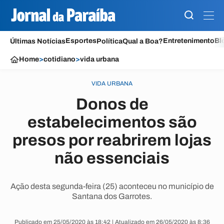
Esportes
Entretenimento
Bl
Últimas Notícias
Política
Qual a Boa?
Home
>
cotidiano
>
vida urbana
VIDA URBANA
Donos de
estabelecimentos são
presos por reabrirem lojas
não essenciais
Ação desta segunda-feira (25) aconteceu no município de
Santana dos Garrotes.
Publicado em 25/05/2020 às 18:42 | Atualizado em 26/05/2020 às 8:36