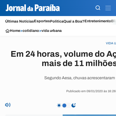
Esportes
Entretenimento
Bl
Últimas Notícias
Política
Qual a Boa?
Home
>
cotidiano
>
vida urbana
VIDA 
Em 24 horas, volume do A
mais de 11 milhõe
Segundo Aesa, chuvas acrescentaram 60
Publicado em 09/01/2020 às 16:26 