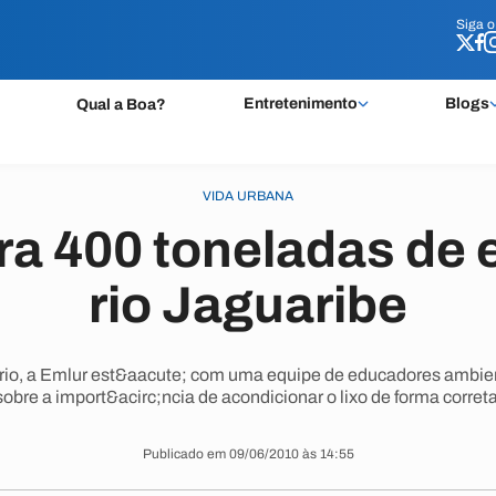
Siga 
Siga 
Entretenimento
Blogs
Qual a Boa?
VIDA URBANA
ira 400 toneladas de 
rio Jaguaribe
 rio, a Emlur est&aacute; com uma equipe de educadores ambie
sobre a import&acirc;ncia de acondicionar o lixo de forma correta
Publicado em 09/06/2010 às 14:55