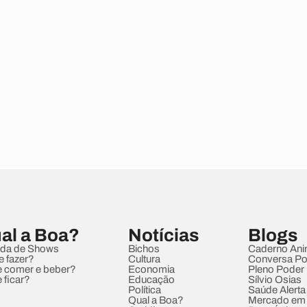
al a Boa?
Notícias
Blogs
da de Shows
Bichos
Caderno Ani
e fazer?
Cultura
Conversa Pol
 comer e beber?
Economia
Pleno Poder
 ficar?
Educação
Sílvio Osias
Política
Saúde Alerta
Qual a Boa?
Mercado em