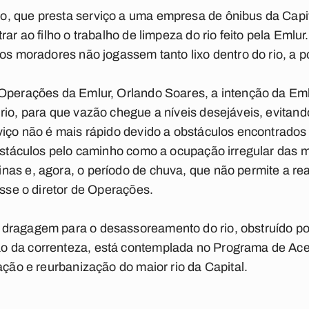
, que presta serviço a uma empresa de ônibus da Capit
rar ao filho o trabalho de limpeza do rio feito pela Eml
 os moradores não jogassem tanto lixo dentro do rio, a p
Operações da Emlur, Orlando Soares, a intenção da Eml
rio, para que vazão chegue a níveis desejáveis, evitan
viço não é mais rápido devido a obstáculos encontrados
obstáculos pelo caminho como a ocupação irregular das m
as e, agora, o período de chuva, que não permite a re
isse o diretor de Operações.
dragagem para o desassoreamento do rio, obstruído por
o da correnteza, está contemplada no Programa de Ac
ação e reurbanização do maior rio da Capital.