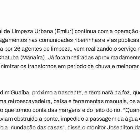
al de Limpeza Urbana (Emlur) continua com a operação d
alagamentos nas comunidades ribeirinhas e vias públic
 por 26 agentes de limpeza, vem realizando o serviço n
atuba (Manaíra). Já foram retiradas aproximadamente 
nimizar os transtornos em período de chuva e melhorar
m Guaíba, próximo a nascente, e terminará na foz, que 
a retroescavadeira, balsa e ferramentas manuais, os 
ção que tomou conta das margens e do leito do rio. “Qu
haviam obstruído a ponte, impedido a passagem da água
o a inundação das casas”, disse o monitor Josenilton da