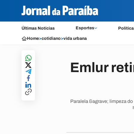
Esportes
Últimas Notícias
Política
Home
>
cotidiano
>
vida urbana
Emlur ret
Paralela &agrave; limpeza do