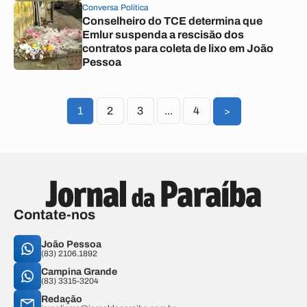
Conversa Política
Conselheiro do TCE determina que
Emlur suspenda a rescisão dos
contratos para coleta de lixo em João
Pessoa
1
2
3
...
4
>
Contate-nos
João Pessoa
(83) 2106.1892
Campina Grande
(83) 3315-3204
Redação