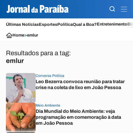
Entretenimento
Bl
Últimas Notícias
Esportes
Política
Qual a Boa?
Home
>
emlur
Resultados para a tag:
emlur
Conversa Política
Leo Bezerra convoca reunião para tratar
crise na coleta de lixo em João Pessoa
Meio Ambiente
Dia Mundial do Meio Ambiente: veja
programação em comemoração à data
em João Pessoa