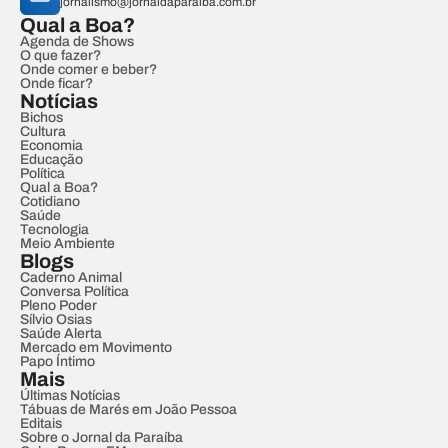
jornalismo@jornaldaparaiba.com.br
Qual a Boa?
Agenda de Shows
O que fazer?
Onde comer e beber?
Onde ficar?
Notícias
Bichos
Cultura
Economia
Educação
Política
Qual a Boa?
Cotidiano
Saúde
Tecnologia
Meio Ambiente
Blogs
Caderno Animal
Conversa Política
Pleno Poder
Sílvio Osias
Saúde Alerta
Mercado em Movimento
Papo Íntimo
Mais
Últimas Notícias
Tábuas de Marés em João Pessoa
Editais
Sobre o Jornal da Paraíba