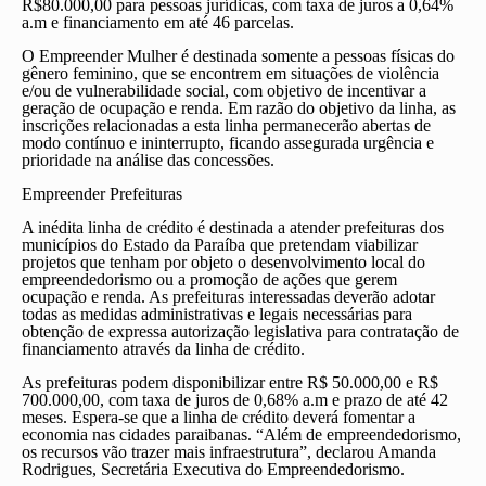
R$80.000,00 para pessoas jurídicas, com taxa de juros a 0,64%
a.m e financiamento em até 46 parcelas.
O Empreender Mulher é destinada somente a pessoas físicas do
gênero feminino, que se encontrem em situações de violência
e/ou de vulnerabilidade social, com objetivo de incentivar a
geração de ocupação e renda. Em razão do objetivo da linha, as
inscrições relacionadas a esta linha permanecerão abertas de
modo contínuo e ininterrupto, ficando assegurada urgência e
prioridade na análise das concessões.
Empreender Prefeituras
A inédita linha de crédito é destinada a atender prefeituras dos
municípios do Estado da Paraíba que pretendam viabilizar
projetos que tenham por objeto o desenvolvimento local do
empreendedorismo ou a promoção de ações que gerem
ocupação e renda. As prefeituras interessadas deverão adotar
todas as medidas administrativas e legais necessárias para
obtenção de expressa autorização legislativa para contratação de
financiamento através da linha de crédito.
As prefeituras podem disponibilizar entre R$ 50.000,00 e R$
700.000,00, com taxa de juros de 0,68% a.m e prazo de até 42
meses. Espera-se que a linha de crédito deverá fomentar a
economia nas cidades paraibanas. “Além de empreendedorismo,
os recursos vão trazer mais infraestrutura”, declarou Amanda
Rodrigues, Secretária Executiva do Empreendedorismo.