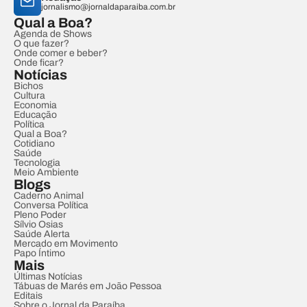
jornalismo@jornaldaparaiba.com.br
Qual a Boa?
Agenda de Shows
O que fazer?
Onde comer e beber?
Onde ficar?
Notícias
Bichos
Cultura
Economia
Educação
Política
Qual a Boa?
Cotidiano
Saúde
Tecnologia
Meio Ambiente
Blogs
Caderno Animal
Conversa Política
Pleno Poder
Sílvio Osias
Saúde Alerta
Mercado em Movimento
Papo Íntimo
Mais
Últimas Notícias
Tábuas de Marés em João Pessoa
Editais
Sobre o Jornal da Paraíba