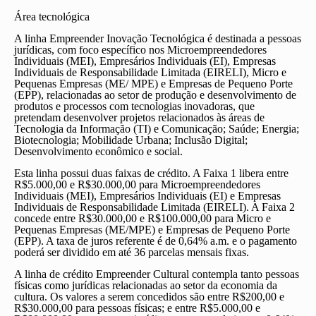
Área tecnológica
A linha Empreender Inovação Tecnológica é destinada a pessoas
jurídicas, com foco específico nos Microempreendedores
Individuais (MEI), Empresários Individuais (EI), Empresas
Individuais de Responsabilidade Limitada (EIRELI), Micro e
Pequenas Empresas (ME/ MPE) e Empresas de Pequeno Porte
(EPP), relacionadas ao setor de produção e desenvolvimento de
produtos e processos com tecnologias inovadoras, que
pretendam desenvolver projetos relacionados às áreas de
Tecnologia da Informação (TI) e Comunicação; Saúde; Energia;
Biotecnologia; Mobilidade Urbana; Inclusão Digital;
Desenvolvimento econômico e social.
Esta linha possui duas faixas de crédito. A Faixa 1 libera entre
R$5.000,00 e R$30.000,00 para Microempreendedores
Individuais (MEI), Empresários Individuais (EI) e Empresas
Individuais de Responsabilidade Limitada (EIRELI). A Faixa 2
concede entre R$30.000,00 e R$100.000,00 para Micro e
Pequenas Empresas (ME/MPE) e Empresas de Pequeno Porte
(EPP). A taxa de juros referente é de 0,64% a.m. e o pagamento
poderá ser dividido em até 36 parcelas mensais fixas.
A linha de crédito Empreender Cultural contempla tanto pessoas
físicas como jurídicas relacionadas ao setor da economia da
cultura. Os valores a serem concedidos são entre R$200,00 e
R$30.000,00 para pessoas físicas; e entre R$5.000,00 e