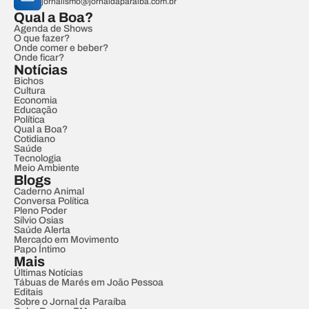
jornalismo@jornaldaparaiba.com.br
Qual a Boa?
Agenda de Shows
O que fazer?
Onde comer e beber?
Onde ficar?
Notícias
Bichos
Cultura
Economia
Educação
Política
Qual a Boa?
Cotidiano
Saúde
Tecnologia
Meio Ambiente
Blogs
Caderno Animal
Conversa Política
Pleno Poder
Sílvio Osias
Saúde Alerta
Mercado em Movimento
Papo Íntimo
Mais
Últimas Notícias
Tábuas de Marés em João Pessoa
Editais
Sobre o Jornal da Paraíba