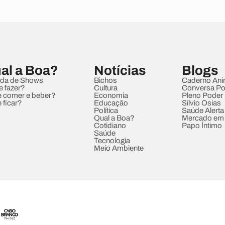
al a Boa?
Notícias
Blogs
da de Shows
Bichos
Caderno Ani
e fazer?
Cultura
Conversa Pol
 comer e beber?
Economia
Pleno Poder
 ficar?
Educação
Sílvio Osias
Política
Saúde Alerta
Qual a Boa?
Mercado em
Cotidiano
Papo Íntimo
Saúde
Tecnologia
Meio Ambiente