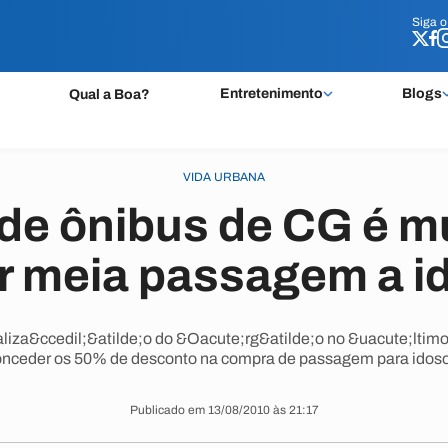
Siga 
Siga 
Entretenimento
Blogs
Qual a Boa?
VIDA URBANA
de ônibus de CG é mu
r meia passagem a i
aliza&ccedil;&atilde;o do &Oacute;rg&atilde;o no &uacute;ltimo 
onceder os 50% de desconto na compra de passagem para idoso
Publicado em 13/08/2010 às 21:17