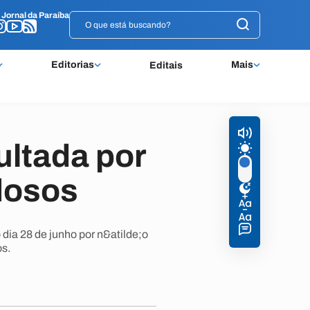
o
o
Jornal da Paraíba
Jornal da Paraíba
Editorias
Mais
Editais
ltada por
dosos
dia 28 de junho por n&atilde;o
s.