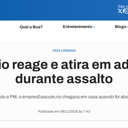
Siga 
Siga 
Entretenimento
Blogs
Qual a Boa?
VIDA URBANA
o reage e atira em a
durante assalto
do a PM, o empres&aacute;rio chegava em casa quando foi abo
Publicado em 09/11/2016 às 7:43