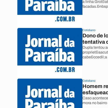
a linha Grot&at
facadas.&nbsp
Cotidiano
Dono de l
tentativa 
Dupla tentou a
propriet&aacut
cabe&ccedil;a 
Cotidiano
Homem rea
esfaquea
Caso aconteceu
mora no bairro