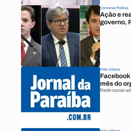
Conversa Política
Ação e re
governo, 
Vida Urbana
Facebook
mês do or
Rede social adi
Vida Urbana