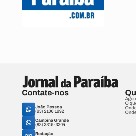
Contate-nos
Qu
Agen
O qu
João Pessoa
Onde
(83) 2106.1892
Onde
Campina Grande
(83) 3315-3204
Redação