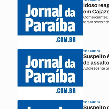
Idoso reag
em Cajaze
Comerciante&n
foram socorrido
Vida Urbana
Suspeito é
de assalt
Adolescente qu
Vida Urbana
Suspeito 