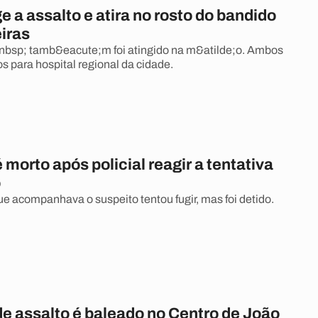
e a assalto e atira no rosto do bandido
iras
bsp; tamb&eacute;m foi atingido na m&atilde;o. Ambos
s para hospital regional da cidade.
 morto após policial reagir a tentativa
o
e acompanhava o suspeito tentou fugir, mas foi detido.
de assalto é baleado no Centro de João