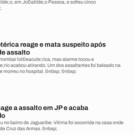
ilde;o, em Jo&atilde;o Pessoa, e sofreu cinco
;
otérica reage e mata suspeito após
de assalto
rrombar lot&eacute;rica, mas alarme tocou e
e;rio acabou atirando. Um dos assaltantes foi baleado na
e morreu no hospital. &nbsp; &nbsp;
ge a assalto em JP e acaba
do
 no bairro de Jaguaribe. Vitima foi socorrida na casa onde
 de Cruz das Armas. &nbsp;