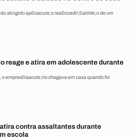
do atingido ap&oacute;s rea&ccedil;&atilde;o de um
o reage e atira em adolescente durante
 o empres&aacute;rio chegava em casa quando foi
atira contra assaltantes durante
em escola