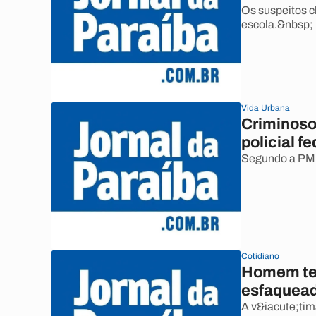
Os suspeitos 
escola.&nbsp;
Vida Urbana
Criminoso 
policial f
Segundo a PM, s
Cotidiano
Homem ten
esfaquea
A v&iacute;tima