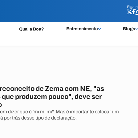
Siga 
Siga 
Entretenimento
Blogs
Qual a Boa?
preconceito de Zema com NE, "as
 que produzem pouco", deve ser
o
em dizer que é 'mi mi mi". Mas é importante colocar um
tá por trás desse tipo de declaração.