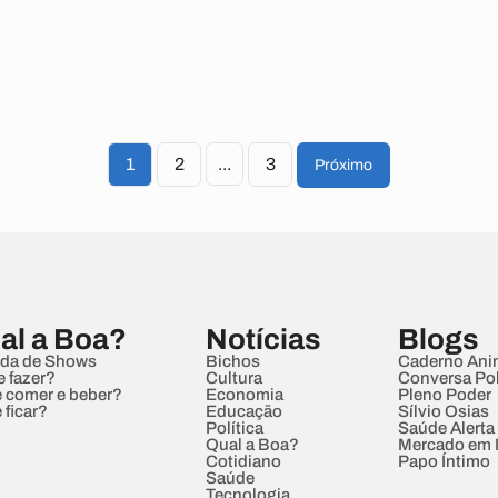
1
2
...
3
Próximo
al a Boa?
Notícias
Blogs
da de Shows
Bichos
Caderno Ani
e fazer?
Cultura
Conversa Pol
 comer e beber?
Economia
Pleno Poder
 ficar?
Educação
Sílvio Osias
Política
Saúde Alerta
Qual a Boa?
Mercado em
Cotidiano
Papo Íntimo
Saúde
Tecnologia