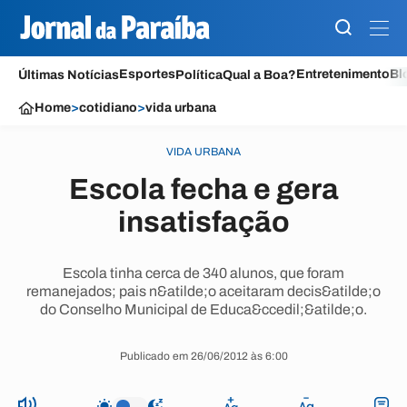
Esportes
Entretenimento
Bl
Últimas Notícias
Política
Qual a Boa?
Home
>
cotidiano
>
vida urbana
VIDA URBANA
Escola fecha e gera
insatisfação
Escola tinha cerca de 340 alunos, que foram
remanejados; pais n&atilde;o aceitaram decis&atilde;o
do Conselho Municipal de Educa&ccedil;&atilde;o.
Publicado em 26/06/2012 às 6:00