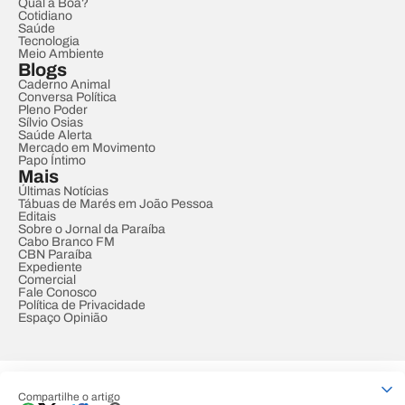
Qual a Boa?
Cotidiano
Saúde
Tecnologia
Meio Ambiente
Blogs
Caderno Animal
Conversa Política
Pleno Poder
Sílvio Osias
Saúde Alerta
Mercado em Movimento
Papo Íntimo
Mais
Últimas Notícias
Tábuas de Marés em João Pessoa
Editais
Sobre o Jornal da Paraíba
Cabo Branco FM
CBN Paraíba
Expediente
Comercial
Fale Conosco
Política de Privacidade
Espaço Opinião
© REDE PARAÍBA DE COMUNICAÇÃO
Compartilhe o artigo