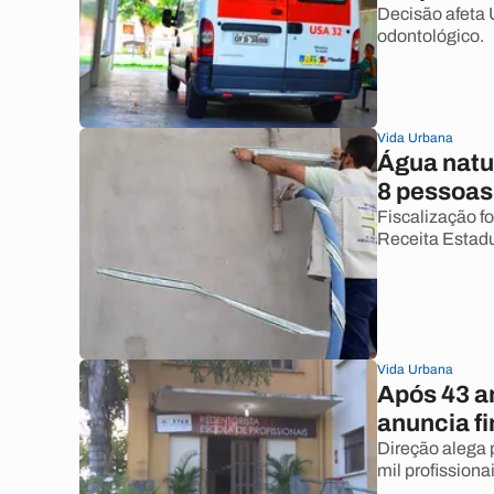
Decisão afeta 
odontológico.
Vida Urbana
Água natur
8 pessoas
Fiscalização f
Receita Estadu
Vida Urbana
Após 43 a
anuncia f
Direção alega p
mil profissiona