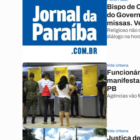
Bispo de C
do Govern
missas. V
Religioso não 
diálogo na hor
Vida Urbana
Funcionár
manifesta
PB
Agências vão f
Vida Urbana
Justiça d