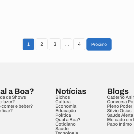
1
2
3
...
4
Próximo
al a Boa?
Notícias
Blogs
da de Shows
Bichos
Caderno Ani
e fazer?
Cultura
Conversa Pol
 comer e beber?
Economia
Pleno Poder
 ficar?
Educação
Sílvio Osias
Política
Saúde Alerta
Qual a Boa?
Mercado em
Cotidiano
Papo Íntimo
Saúde
Tecnologia