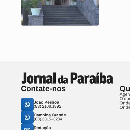
Contate-nos
Qu
Agen
O qu
João Pessoa
Onde
(83) 2106.1892
Onde
Campina Grande
(83) 3315-3204
Redação