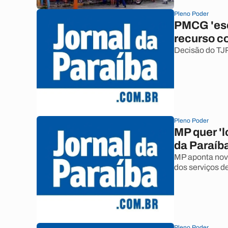
Pleno Poder
PMCG 'esc
recurso c
Decisão do T
Pleno Poder
MP quer '
da Paraíba
MP aponta nov
dos serviços d
Pleno Poder