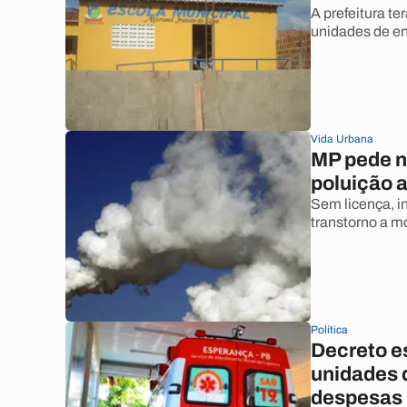
A prefeitura te
unidades de en
Vida Urbana
MP pede n
poluição 
Sem licença, i
transtorno a m
Política
Decreto e
unidades 
despesas