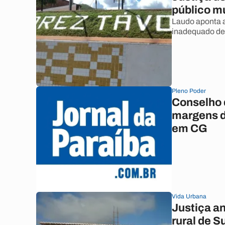
público m
Laudo aponta a
inadequado de 
Pleno Poder
Conselho 
margens d
em CG
Vida Urbana
Justiça a
rural de S