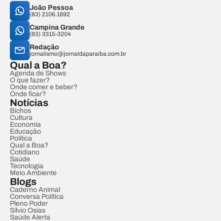
João Pessoa
(83) 2106.1892
Campina Grande
(83) 3315-3204
Redação
jornalismo@jornaldaparaiba.com.br
Qual a Boa?
Agenda de Shows
O que fazer?
Onde comer e beber?
Onde ficar?
Notícias
Bichos
Cultura
Economia
Educação
Política
Qual a Boa?
Cotidiano
Saúde
Tecnologia
Meio Ambiente
Blogs
Caderno Animal
Conversa Política
Pleno Poder
Sílvio Osias
Saúde Alerta