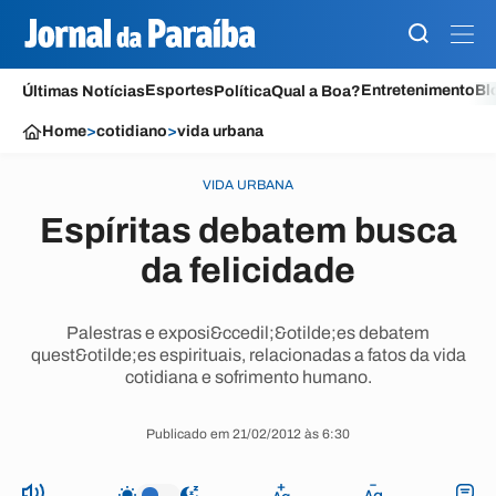
Esportes
Entretenimento
Bl
Últimas Notícias
Política
Qual a Boa?
Home
>
cotidiano
>
vida urbana
VIDA URBANA
Espíritas debatem busca
da felicidade
Palestras e exposi&ccedil;&otilde;es debatem
quest&otilde;es espirituais, relacionadas a fatos da vida
cotidiana e sofrimento humano.
Publicado em 21/02/2012 às 6:30