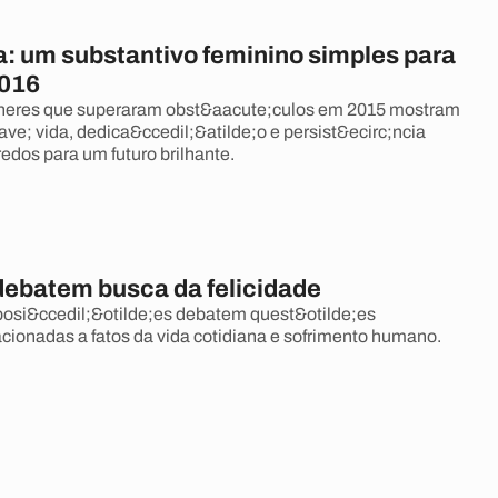
: um substantivo feminino simples para
2016
lheres que superaram obst&aacute;culos em 2015 mostram
ve; vida, dedica&ccedil;&atilde;o e persist&ecirc;ncia
edos para um futuro brilhante.
 debatem busca da felicidade
posi&ccedil;&otilde;es debatem quest&otilde;es
lacionadas a fatos da vida cotidiana e sofrimento humano.