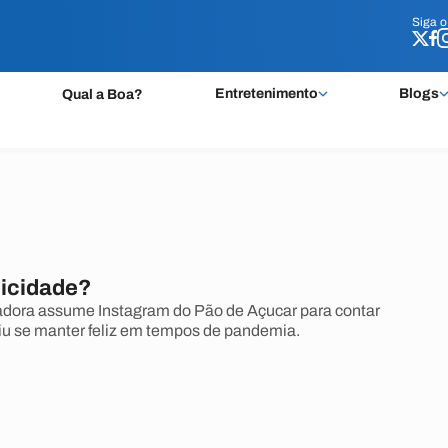
Siga 
Siga 
Entretenimento
Blogs
Qual a Boa?
licidade?
adora assume Instagram do Pão de Açucar para contar
u se manter feliz em tempos de pandemia.