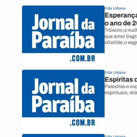
Vida Urbana
Esperança
o ano de 
Tr&ecirc;s mu
que amor &agra
s&atilde;o segr
Vida Urbana
Espíritas
Palestras e ex
espirituais, re
Vida Urbana