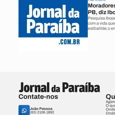
Moradores
PB, diz Ib
Pesquisa Ibope
com a vida que
est&atilde;o 
Contate-nos
Qu
Agen
O qu
João Pessoa
Onde
(83) 2106.1892
Onde