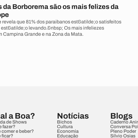
 da Borborema são os mais felizes da
ope
 revela que 81% dos paraibanos est&atilde;o satisfeitos
 est&atilde;o levando.&nbsp; Os mais infeliezes
em Campina Grande e na Zona da Mata.
al a Boa?
Notícias
Blogs
da de Shows
Bichos
Caderno Ani
e fazer?
Cultura
Conversa Pol
 comer e beber?
Economia
Pleno Poder
 ficar?
Educação
Sílvio Osias