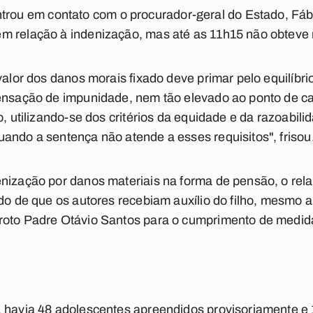
u em contato com o procurador-geral do Estado, Fábi
m relação à indenização, mas até as 11h15 não obteve 
valor dos danos morais fixado deve primar pelo equilíbri
sensação de impunidade, nem tão elevado ao ponto de ca
o, utilizando-se dos critérios da equidade e da razoabili
ando a sentença não atende a esses requisitos", frisou
enização por danos materiais na forma de pensão, o re
ido de que os autores recebiam auxílio do filho, mesmo a
roto Padre Otávio Santos para o cumprimento de medid
, havia 48 adolescentes apreendidos provisoriamente e