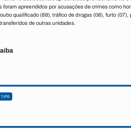
es foram apreendidos por acusações de crimes como homic
oubo qualificado (88), tráfico de drogas (08), furto (07), 
 transferidos de outras unidades.
raíba
TJPB