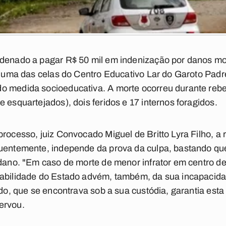
ndenado a pagar R$ 50 mil em indenização por danos mo
de uma das celas do Centro Educativo Lar do Garoto Pad
o medida socioeducativa. A morte ocorreu durante rebe
 esquartejados), dois feridos e 17 internos foragidos.
rocesso, juiz Convocado Miguel de Britto Lyra Filho, a r
quentemente, independe da prova da culpa, bastando qu
 dano. "Em caso de morte de menor infrator em centro de
sabilidade do Estado advém, também, da sua incapacid
ado, que se encontrava sob a sua custódia, garantia esta
ervou.