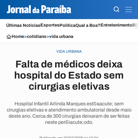
Esportes
Entretenimento
Bl
Últimas Notícias
Política
Qual a Boa?
Home
>
cotidiano
>
vida urbana
VIDA URBANA
Falta de médicos deixa
hospital do Estado sem
cirurgias eletivas
Hospital Infantil Arlinda Marques est&aacute; sem
cirurgias eletivas e atendimento ambulatorial desde maio
deste ano. Cerca de 300 cirurgias deixaram de ser feitas
neste per&iacute;odo.