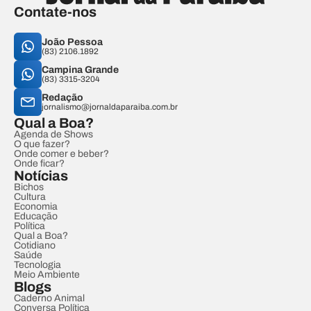
Contate-nos
João Pessoa
(83) 2106.1892
Campina Grande
(83) 3315-3204
Redação
jornalismo@jornaldaparaiba.com.br
Qual a Boa?
Agenda de Shows
O que fazer?
Onde comer e beber?
Onde ficar?
Notícias
Bichos
Cultura
Economia
Educação
Política
Qual a Boa?
Cotidiano
Saúde
Tecnologia
Meio Ambiente
Blogs
Caderno Animal
Conversa Política